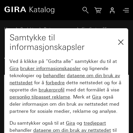
Gira Vippe dobbel med pilsymbol
Hjem
Produkter
Bryterprogrammer
Gira System 55
Kobling og trykking
Samtykke til
informasjonskapsler
Vippe dobbel med pilsymbol
Ved å klikke på “Godta alle” samtykker du til at
Gira
bruker informasjonskapsler
og lignende
teknologier og
behandler
dataene om din bruk av
nettstedet
for å
forbedre
dette nettstedet og for å
opprette din
brukerprofil
med det formålet å vise
personlig tilpasset reklame
. Merk at
Gira
også
deler informasjon om din bruk av nettstedet med
partnere for sosiale medier, reklame og analyse.
Du samtykker også til at
Gira
og
tredjepart
behandler
dataene om din bruk av nettstedet
til