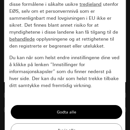
disse formålene i såkalte usikre
tredjeland
utenfor
EØS, selv om et personvernnivå som er
sammenlignbart med lovgivningen i EU ikke er
sikret. Det finnes blant annet risiko for at
myndighetene i disse landene kan få tilgang til de
behandlede
opplysningene og at rettighetene til
den registrerte er begrenset eller utelukket.
Du kan når som helst endre innstillingene dine ved
å klikke på lenken “Innstillinger for
informasjonskapsler” som du finner nederst på
hver side. Der kan du når som helst trekke tilbake
ditt samtykke med fremtidig virkning.
Til mediadatabase
Vesentlige
Sammenlign artikkel
Alle informasjonskapslene vi trenger for å
kunne vise deg siden.