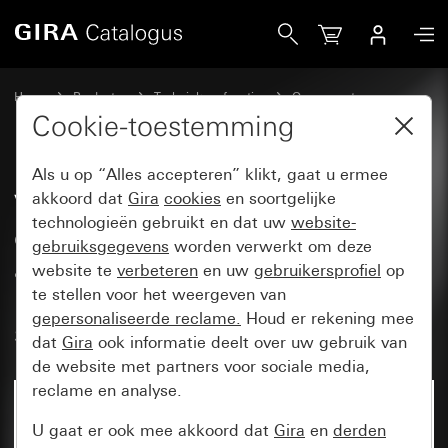
Gira Veiligheidsadapter voor losse eenvoudige en multifun
Home
Producten
Techniek en functies
Oproepsystemen
Oproepsystemen 834 Plus
Cookie-toestemming
Als u op “Alles accepteren” klikt, gaat u ermee
Veiligheidsadapter voor losse
akkoord dat
Gira
cookies
en soortgelijke
technologieën gebruikt en dat uw
website-
eenvoudige en multifunctionele
gebruiksgegevens
worden verwerkt om deze
alarmknop en
website te
verbeteren
en uw
gebruikersprofiel
op
patiëntenhandapparaat met
te stellen voor het weergeven van
gepersonaliseerde reclame.
Houd er rekening mee
spraakfunctie
dat
Gira
ook informatie deelt over uw gebruik van
de website met partners voor sociale media,
reclame en analyse.
Niet meer beschikbaar
U gaat er ook mee akkoord dat
Gira
en
derden