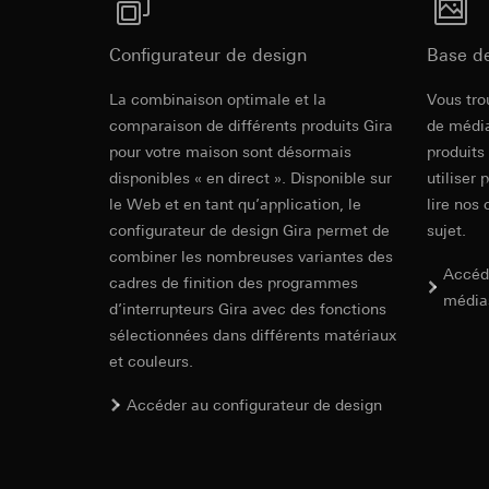
Finalités du traite
Base juridique et, l
Durée de vie du coo
campagnes
Utilisation du se
Catégories de donn
Configurateur de design
Base d
Traitement ultér
Token XSRF
date et heure de la 
Bedienhand
Destinataire:
géographique
La combinaison optimale et la
Vous tro
Finalités du traite
Services interne
Base juridique et, l
comparaison de différents produits Gira
de média
Catégories de donn
Google Ireland L
Utilisation du se
pour votre maison sont désormais
produits
Base juridique et, l
Bedienungsanleitu
Pour obtenir des
Traitement ultér
disponibles « en direct ». Disponible sur
utiliser 
Destinataire:
Servi
https://business.
Destinataire:
le Web et en tant qu’application, le
Transfert vers un pa
lire nos 
Transfert vers un pa
Services interne
Durée de vie du coo
configurateur de design Gira permet de
sujet.
Pays tiers : USA
Meta Platforms I
combiner les nombreuses variantes des
Décision d’adéqu
Accéd
GIRA_zg
cadres de finition des programmes
Transfert vers un pa
contact du point
média
d’interrupteurs Gira avec des fonctions
Pays tiers : USA
Finalités du traite
Durée de vie du coo
Décision d’adéqu
sélectionnées dans différents matériaux
et de services perti
contact du point
et couleurs.
Catégories de donn
Google Tag 
(maître d’ouvrage/co
Durée de vie du coo
Accéder au configurateur de design
Base juridique et, l
Finalités du traite
Utilisation du se
Catégories de donn
Balise Pinter
Article 6, parag
Base juridique et, l
Finalités du traite
Intérêts légitime
Utilisation du se