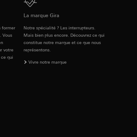
 succès des
Téléchargement
, site web visité,
La marque Gira
int a du RGPD
ic, localisation
s former
Notre spécialité ? Les interrupteurs.
PDF
, 931.13 KB
e. Vous
Mais bien plus encore. Découvrez ce qui
r utilisé, terminal
en
constitue notre marque et ce que nous
 point f du RGPD
lles, consultez
int a du RGPD
r votre
représentons.
 des tâches
 ce qui
Vivre notre marque
 à demander au
Téléchargement
a du RGPD
hage d’informations
 à demander au
a du RGPD
des groupes cibles
tecte)
 succès des