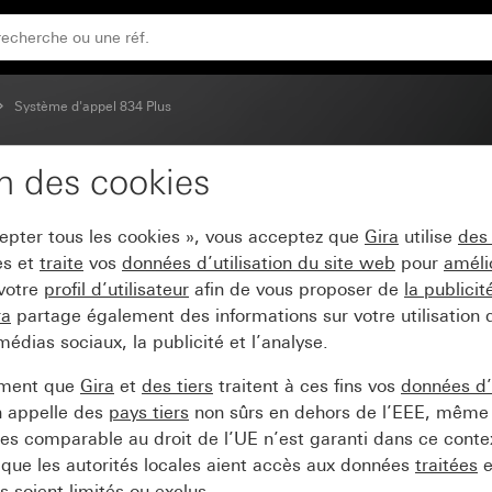
poussoir multiple et appareil à main de patient avec foncti
Système d'appel 834 Plus
on des cookies
tion pour poire d'appel
cepter tous les cookies », vous acceptez que
Gira
utilise
des
à main de patient avec f
es et
traite
vos
données d’utilisation du site web
pour
améli
 votre
profil d’utilisateur
afin de vous proposer de
la publici
ra
partage également des informations sur votre utilisation
médias sociaux, la publicité et l’analyse.
ement que
Gira
et
des tiers
traitent à ces fins vos
données d’u
n appelle des
pays tiers
non sûrs en dehors de l’EEE, même 
s comparable au droit de l’UE n’est garanti dans ce context
que les autorités locales aient accès aux données
traitées
e
 soient limités ou exclus.