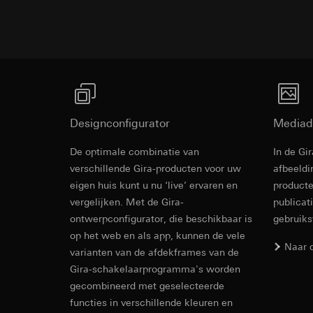
Rechtsgrondslag en
Ontvanger:
Interne
Ontvanger:
Gebruik van de d
Overdracht aan der
Interne afdeling
Latere verwerkin
Levensduur van de 
Google Ireland L
Ontvanger:
Voor informatie
Interne afdeling
https://business.
Pinterest, Inc. (V
Overdracht aan der
Overdracht aan der
Derde land: VS
Designconfigurator
Mediad
Derde land: VS
Passendheidsbesl
Passendheidsbesl
via contactgegev
De optimale combinatie van
In de Gi
via contactgegev
Revit Besta
verschillende Gira-producten voor uw
afbeeldi
Levensduur van de 
Levensduur van de 
eigen huis kunt u nu ‘live’ ervaren en
producte
Vimeo
vergelijken. Met de Gira-
publicat
LinkedIn Ins
ontwerpconfigurator, die beschikbaar is
gebruik
Gegevensverwerkin
op het web en als app, kunnen de vele
Gegevensverwerkin
Categorieën van p
Naar 
voor het schakelen 
varianten van de afdekframes van de
Website voor par
Categorieën van p
Gira-schakelaarprogramma's worden
de website, mui
tijdstempel
gecombineerd met geselecteerde
Website voor zak
Rechtsgrondslag en
website, muisbew
functies in verschillende kleuren en
Gebruik van de d