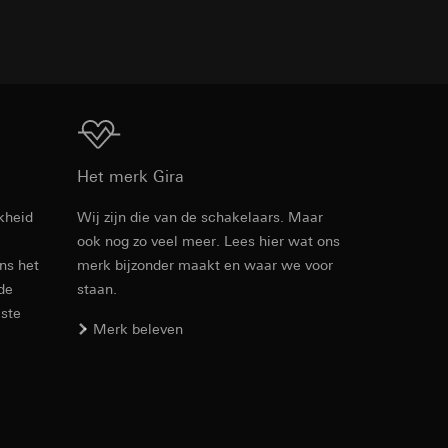
TXT
n taken
Download
Het merk Gira
opie aan te vragen
opie aan te vragen
kheid
Wij zijn die van de schakelaars. Maar
ook nog zo veel meer. Lees hier wat ons
Artikelnr. 289400
ens het
merk bijzonder maakt en waar we voor
 de
staan.
RFA
, 312 KB
este
Merk beleven
deze informatie
)
ebsitebezoeker op
errer-URL en
Download
sitebezoeker op de
reffende website,