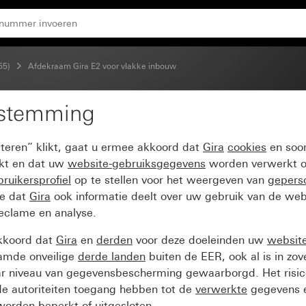
55)
Afdekraam Gira E2 voor vlakke inbouw
estemming
pteren” klikt, gaat u ermee akkoord dat
Gira
cookies
en soor
ikt en dat uw
website-gebruiksgegevens
worden verwerkt o
ruikersprofiel
op te stellen voor het weergeven van
gepers
ee dat
Gira
ook informatie deelt over uw gebruik van de web
reclame en analyse.
kkoord dat
Gira
en
derden
voor deze doeleinden uw
websit
amde onveilige
derde landen
buiten de EER, ook al is in zo
ar niveau van gegevensbescherming gewaarborgd. Het risic
e autoriteiten toegang hebben tot de
verwerkte
gegevens e
orden beperkt of uitgesloten.