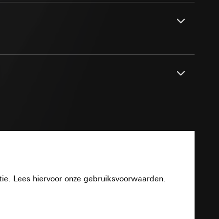
smeting
m en tijd van het
pparaat
evens
n taken
opie aan te vragen
AC 230 V, 50/60 Hz
PDF
opie aan te vragen
16 A
tie en services
30 mA
tie. Lees hiervoor onze gebruiksvoorwaarden.
32 mm
smeting
Download
m en tijd van het