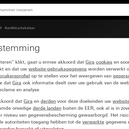
rhoogde aanraakbeveiliging (Safety Plus)
Aardlekschakelaar
estemming
t aardlekbeveiliging 3
pteren” klikt, gaat u ermee akkoord dat
Gira
cookies
en soor
afety Plus)
ikt en dat uw
website-gebruiksgegevens
worden verwerkt o
ruikersprofiel
op te stellen voor het weergeven van
gepers
ee dat
Gira
ook informatie deelt over uw gebruik van de web
reclame en analyse.
kkoord dat
Gira
en
derden
voor deze doeleinden uw
websit
amde onveilige
derde landen
buiten de EER, ook al is in zo
ar niveau van gegevensbescherming gewaarborgd. Het risic
e autoriteiten toegang hebben tot de
verwerkte
gegevens e
orden beperkt of uitgesloten.