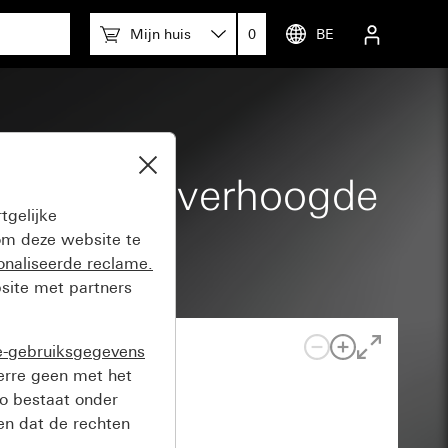
Mijn huis
0
BE
0 mA met verhoogde
tgelijke
m deze website te
onaliseerde reclame.
site met partners
e-gebruiksgegevens
verre geen met het
o bestaat onder
n dat de rechten