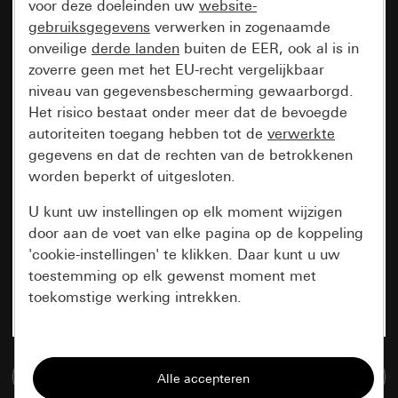
voor deze doeleinden uw
website-
gebruiksgegevens
verwerken in zogenaamde
onveilige
derde landen
buiten de EER, ook al is in
zoverre geen met het EU-recht vergelijkbaar
niveau van gegevensbescherming gewaarborgd.
Het risico bestaat onder meer dat de bevoegde
autoriteiten toegang hebben tot de
verwerkte
gegevens en dat de rechten van de betrokkenen
worden beperkt of uitgesloten.
U kunt uw instellingen op elk moment wijzigen
door aan de voet van elke pagina op de koppeling
'cookie-instellingen' te klikken. Daar kunt u uw
toestemming op elk gewenst moment met
toekomstige werking intrekken.
Essentieel
Naar de mediadatabase
Alle cookies die wij nodig hebben om de
pagina te kunnen weergeven.