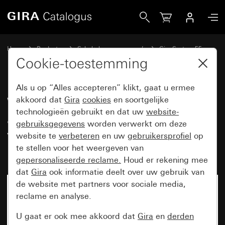
Gira Wandcontactdoos met aardlekbeveiliging 30 mA met ve
Home
Producten
Schakelaarprogramma’s
Gira System 55
Wandcontactdozen
Cookie-toestemming
Als u op “Alles accepteren” klikt, gaat u ermee
Wandcontactdoos met
akkoord dat
Gira
cookies
en soortgelijke
technologieën gebruikt en dat uw
website-
aardlekbeveiliging 30 mA met
gebruiksgegevens
worden verwerkt om deze
verhoogde aanraakbeveiliging
website te
verbeteren
en uw
gebruikersprofiel
op
(Safety Plus)
te stellen voor het weergeven van
gepersonaliseerde reclame.
Houd er rekening mee
dat
Gira
ook informatie deelt over uw gebruik van
de website met partners voor sociale media,
reclame en analyse.
U gaat er ook mee akkoord dat
Gira
en
derden