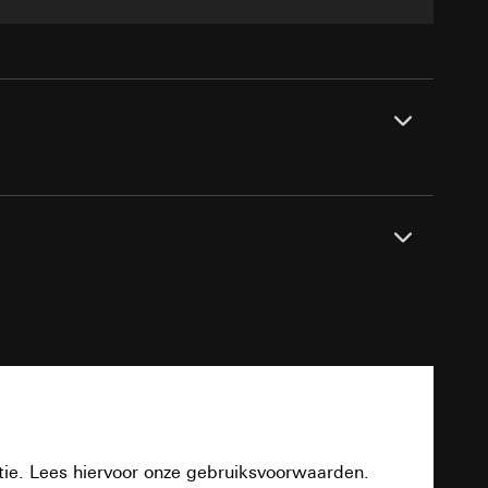
n taken
opie aan te vragen
opie aan te vragen
evens
32 mm
PDF
deze informatie
)
ebsitebezoeker op
errer-URL en
ng
1.5mm²
sitebezoeker op de
reffende website,
tie. Lees hiervoor onze gebruiksvoorwaarden.
8 Ω