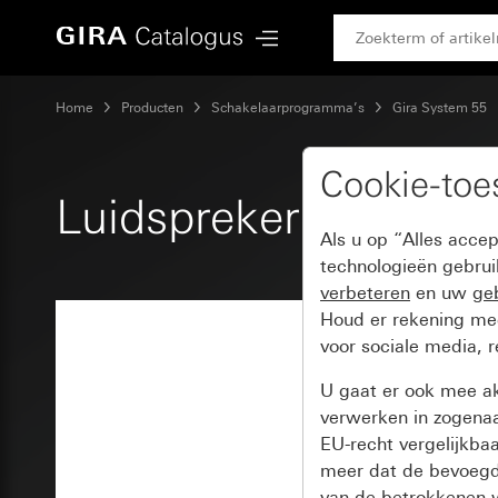
Gira Luidspreker inbouwradio IP
Home
Producten
Schakelaarprogramma’s
Gira System 55
Cookie-to
Luidspreker inbouwra
Als u op “Alles acce
technologieën gebru
verbeteren
en uw
geb
Houd er rekening m
voor sociale media, 
U gaat er ook mee a
verwerken in zogena
EU-recht vergelijkba
meer dat de bevoegd
van de betrokkenen w