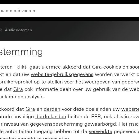
Audiosystemen
estemming
dio IP
pteren” klikt, gaat u ermee akkoord dat
Gira
cookies
en soor
ikt en dat uw
website-gebruiksgegevens
worden verwerkt o
ruikersprofiel
op te stellen voor het weergeven van
gepers
ee dat
Gira
ook informatie deelt over uw gebruik van de web
reclame en analyse.
kkoord dat
Gira
en
derden
voor deze doeleinden uw
websit
amde onveilige
derde landen
buiten de EER, ook al is in zo
ar niveau van gegevensbescherming gewaarborgd. Het risic
e autoriteiten toegang hebben tot de
verwerkte
gegevens e
orden beperkt of uitgesloten.