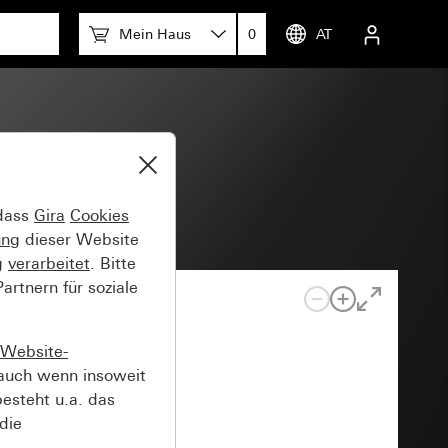
Mein Haus
0
AT
 dass
Gira
Cookies
ung
dieser Website
g
verarbeitet
. Bitte
rtnern für soziale
Website-
auch wenn insoweit
esteht u.a. das
die