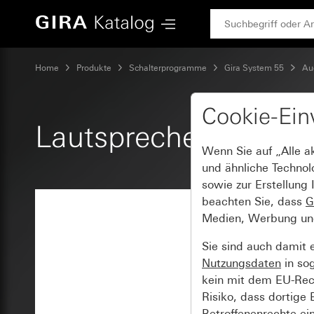
Gira Lautsprecher Unterputz-Radio IP
Home
Produkte
Schalterprogramme
Gira System 55
Au
Cookie-Ein
Lautsprecher Unterpu
Wenn Sie auf „Alle a
und ähnliche Technol
sowie zur Erstellung 
beachten Sie, dass
G
Medien, Werbung und 
Sie sind auch damit 
Nutzungsdaten
in so
kein mit dem EU-Rech
Risiko, dass dortige
Betroffenenrechte ei