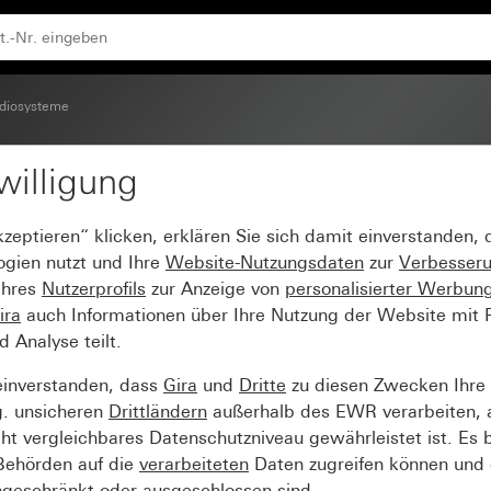
diosysteme
willigung
tz-Radio IP
kzeptieren“ klicken, erklären Sie sich damit einverstanden,
ogien nutzt und Ihre
Website-Nutzungsdaten
zur
Verbesser
Ihres
Nutzerprofils
zur Anzeige von
personalisierter Werbun
ira
auch Informationen über Ihre Nutzung der Website mit Pa
Analyse teilt.
einverstanden, dass
Gira
und
Dritte
zu diesen Zwecken Ihre
g. unsicheren
Drittländern
außerhalb des EWR verarbeiten, 
t vergleichbares Datenschutzniveau gewährleistet ist. Es b
 Behörden auf die
verarbeiteten
Daten zugreifen können und 
ngeschränkt oder ausgeschlossen sind.