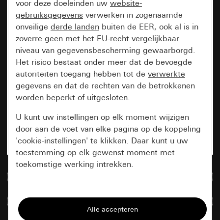
voor deze doeleinden uw
website-
gebruiksgegevens
verwerken in zogenaamde
onveilige
derde landen
buiten de EER, ook al is in
zoverre geen met het EU-recht vergelijkbaar
niveau van gegevensbescherming gewaarborgd.
Het risico bestaat onder meer dat de bevoegde
autoriteiten toegang hebben tot de
verwerkte
gegevens en dat de rechten van de betrokkenen
worden beperkt of uitgesloten.
U kunt uw instellingen op elk moment wijzigen
door aan de voet van elke pagina op de koppeling
'cookie-instellingen' te klikken. Daar kunt u uw
toestemming op elk gewenst moment met
toekomstige werking intrekken.
Naar de mediadatabase
Essentieel
Artikelen verglijken
Alle cookies die wij nodig hebben om de
pagina te kunnen weergeven.