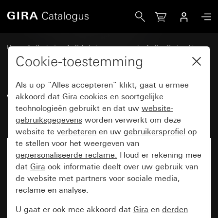
Gira Wippenset 2-voudig (1+1) beschrijfbaar System 55
Home
Producten
Schakelaarprogramma’s
Gira System 55
Wippensets voor bussystemen
Cookie-toestemming
Als u op “Alles accepteren” klikt, gaat u ermee
Wippenset 2-voudig (1+1)
akkoord dat
Gira
cookies
en soortgelijke
technologieën gebruikt en dat uw
website-
beschrijfbaar System 55
gebruiksgegevens
worden verwerkt om deze
website te
verbeteren
en uw
gebruikersprofiel
op
te stellen voor het weergeven van
gepersonaliseerde reclame.
Houd er rekening mee
dat
Gira
ook informatie deelt over uw gebruik van
de website met partners voor sociale media,
reclame en analyse.
U gaat er ook mee akkoord dat
Gira
en
derden