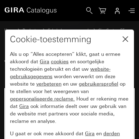
Gira Wippenset 2-voudig (1+1) beschrijfbaar System 55
Home
Producten
Schakelaarprogramma’s
Gira System 55
Wippensets voor bussystemen
Cookie-toestemming
Als u op “Alles accepteren” klikt, gaat u ermee
Wippenset 2-voudig (1+1)
akkoord dat
Gira
cookies
en soortgelijke
technologieën gebruikt en dat uw
website-
beschrijfbaar System 55
gebruiksgegevens
worden verwerkt om deze
website te
verbeteren
en uw
gebruikersprofiel
op
te stellen voor het weergeven van
gepersonaliseerde reclame.
Houd er rekening mee
dat
Gira
ook informatie deelt over uw gebruik van
de website met partners voor sociale media,
reclame en analyse.
U gaat er ook mee akkoord dat
Gira
en
derden