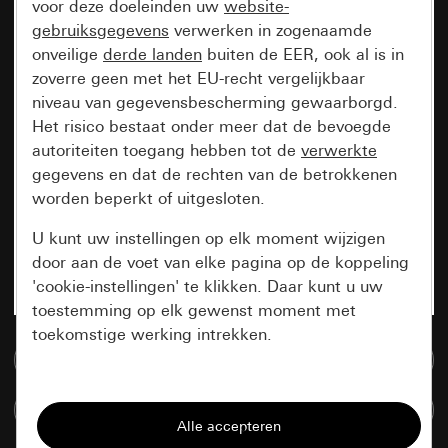
voor deze doeleinden uw
website-
gebruiksgegevens
verwerken in zogenaamde
onveilige
derde landen
buiten de EER, ook al is in
zoverre geen met het EU-recht vergelijkbaar
niveau van gegevensbescherming gewaarborgd.
Het risico bestaat onder meer dat de bevoegde
autoriteiten toegang hebben tot de
verwerkte
gegevens en dat de rechten van de betrokkenen
worden beperkt of uitgesloten.
U kunt uw instellingen op elk moment wijzigen
door aan de voet van elke pagina op de koppeling
'cookie-instellingen' te klikken. Daar kunt u uw
toestemming op elk gewenst moment met
toekomstige werking intrekken.
Naar de mediadatabase
Essentieel
Artikelen verglijken
Alle cookies die wij nodig hebben om de
pagina te kunnen weergeven.