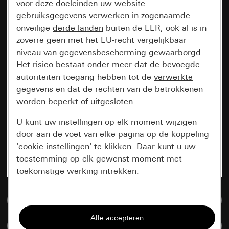
voor deze doeleinden uw
website-
gebruiksgegevens
verwerken in zogenaamde
onveilige
derde landen
buiten de EER, ook al is in
zoverre geen met het EU-recht vergelijkbaar
niveau van gegevensbescherming gewaarborgd.
Het risico bestaat onder meer dat de bevoegde
autoriteiten toegang hebben tot de
verwerkte
gegevens en dat de rechten van de betrokkenen
worden beperkt of uitgesloten.
U kunt uw instellingen op elk moment wijzigen
door aan de voet van elke pagina op de koppeling
'cookie-instellingen' te klikken. Daar kunt u uw
toestemming op elk gewenst moment met
toekomstige werking intrekken.
Essentieel
Naar de mediadatabase
Alle cookies die wij nodig hebben om de
Artikelen verglijken
pagina te kunnen weergeven.