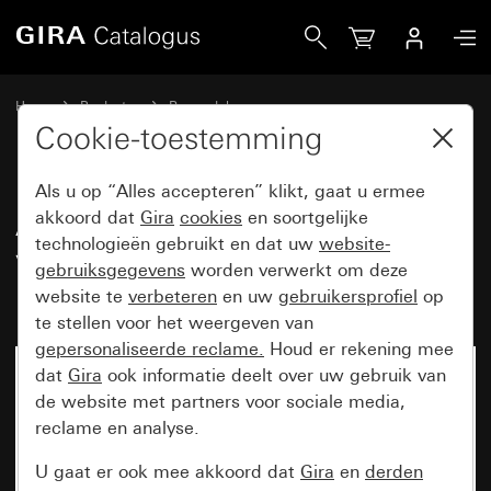
Gira Afdekking met opsteekstrook voor bewegingsmelder-
Home
Producten
Reservdel
Spatwaterdicht inbouw IP44 Gira TX_44
Lichtbesturing
Cookie-toestemming
Als u op “Alles accepteren” klikt, gaat u ermee
Afdekking met opsteekstrook
akkoord dat
Gira
cookies
en soortgelijke
technologieën gebruikt en dat uw
website-
voor bewegingsmelder-opzetstuk
gebruiksgegevens
worden verwerkt om deze
1,10 m Komfort
website te
verbeteren
en uw
gebruikersprofiel
op
te stellen voor het weergeven van
gepersonaliseerde reclame.
Houd er rekening mee
dat
Gira
ook informatie deelt over uw gebruik van
de website met partners voor sociale media,
reclame en analyse.
U gaat er ook mee akkoord dat
Gira
en
derden