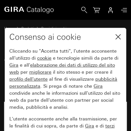
Gira Copertura con schermo innestabile per panello del ri
Home
Prodotti
Pezzi di ricambio
Protezione dall'acqua da incasso IP44 Gira TX_44
Controllo luci
Consenso ai cookie
Cliccando su "Accetta tutti", l'utente acconsente
Copertura con schermo
all'utilizzo di
cookie
e tecnologie simili da parte di
Gira
e all'
elaborazione dei
dati di utilizzo del sito
innestabile per panello del
web
per
migliorare
il sito stesso e per creare il
rilevatore di movimento 1,10 m
profilo dell'utente
al fine di visualizzare
pubblicità
Komfort
personalizzata
. Si prega di notare che
Gira
condivide anche le informazioni sull'utilizzo del sito
web da parte dell'utente con partner per social
media, pubblicità e analisi.
L'utente acconsente anche alla trasmissione, per
le finalità di cui sopra, da parte di
Gira
e di
terzi