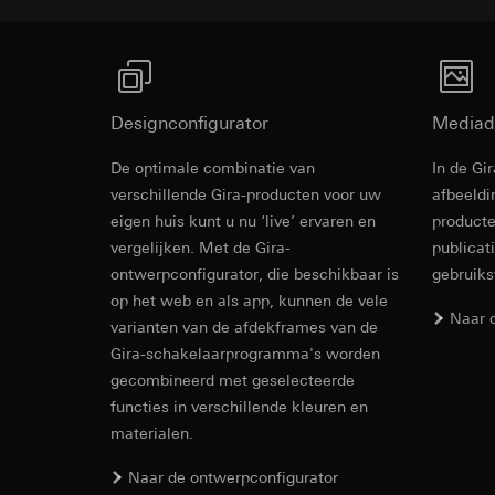
Rechtsgrondslag en
Ontvanger:
Interne
Ontvanger:
Gebruik van de d
Overdracht aan der
Interne afdeling
Latere verwerkin
Levensduur van de 
Google Ireland L
Ontvanger:
Voor informatie
Designconfigurator
Mediad
Interne afdeling
https://business.
Pinterest, Inc. (V
Overdracht aan der
De optimale combinatie van
In de Gi
Overdracht aan der
Montageplat
Derde land: VS
verschillende Gira-producten voor uw
afbeeldi
Derde land: VS
Passendheidsbesl
eigen huis kunt u nu ‘live’ ervaren en
producte
Passendheidsbesl
via contactgegev
vergelijken. Met de Gira-
publicat
Montageanleitung
via contactgegev
Levensduur van de 
ontwerpconfigurator, die beschikbaar is
gebruik
Levensduur van de 
op het web en als app, kunnen de vele
Vimeo
Naar 
varianten van de afdekframes van de
LinkedIn Ins
Gira-schakelaarprogramma's worden
Gegevensverwerkin
Gegevensverwerkin
gecombineerd met geselecteerde
Categorieën van p
voor het schakelen 
functies in verschillende kleuren en
Website voor par
Categorieën van p
de website, mui
materialen.
tijdstempel
Website voor zak
Rechtsgrondslag en
website, muisbew
Naar de ontwerpconfigurator
Gebruik van de d