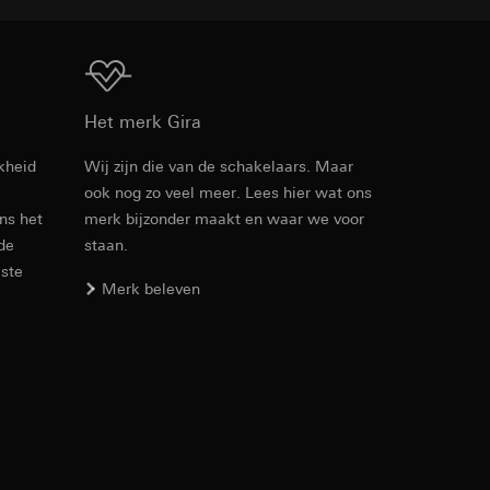
n taken
Download
Het merk Gira
kheid
Wij zijn die van de schakelaars. Maar
ook nog zo veel meer. Lees hier wat ons
Artikelnr. 1297 00

opie aan te vragen
ens het
merk bijzonder maakt en waar we voor
1298 00

opie aan te vragen
1299 00
 de
staan.
este
Merk beleven
PDF
, 215.37 KB
Download
deze informatie
)
ebsitebezoeker op
errer-URL en
sitebezoeker op de
reffende website,