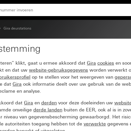
Gira deurstations
estemming
eurstation
pteren” klikt, gaat u ermee akkoord dat
Gira
cookies
en soor
ikt en dat uw
website-gebruiksgegevens
worden verwerkt o
ruikersprofiel
op te stellen voor het weergeven van
gepers
ee dat
Gira
ook informatie deelt over uw gebruik van de web
reclame en analyse.
kkoord dat
Gira
en
derden
voor deze doeleinden uw
websit
amde onveilige
derde landen
buiten de EER, ook al is in zo
ar niveau van gegevensbescherming gewaarborgd. Het risic
e autoriteiten toegang hebben tot de
verwerkte
gegevens e
orden beperkt of uitgesloten.