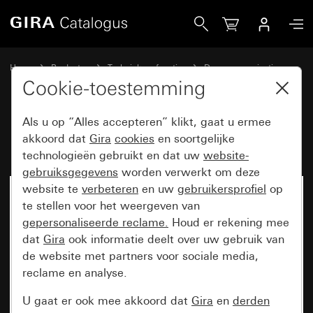
Gira DCS-installatieprofiel
Home
Producten
Techniek en functies
Deurcommunicatie
Gira deurstations
Cookie-toestemming
Als u op “Alles accepteren” klikt, gaat u ermee
DCS-installatieprofiel
akkoord dat
Gira
cookies
en soortgelijke
technologieën gebruikt en dat uw
website-
gebruiksgegevens
worden verwerkt om deze
website te
verbeteren
en uw
gebruikersprofiel
op
te stellen voor het weergeven van
gepersonaliseerde reclame.
Houd er rekening mee
dat
Gira
ook informatie deelt over uw gebruik van
de website met partners voor sociale media,
reclame en analyse.
U gaat er ook mee akkoord dat
Gira
en
derden