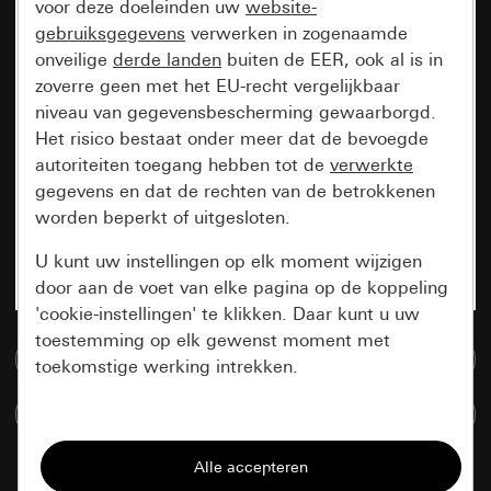
voor deze doeleinden uw
website-
gebruiksgegevens
verwerken in zogenaamde
onveilige
derde landen
buiten de EER, ook al is in
zoverre geen met het EU-recht vergelijkbaar
niveau van gegevensbescherming gewaarborgd.
Het risico bestaat onder meer dat de bevoegde
autoriteiten toegang hebben tot de
verwerkte
gegevens en dat de rechten van de betrokkenen
worden beperkt of uitgesloten.
U kunt uw instellingen op elk moment wijzigen
door aan de voet van elke pagina op de koppeling
'cookie-instellingen' te klikken. Daar kunt u uw
toestemming op elk gewenst moment met
Naar de mediadatabase
toekomstige werking intrekken.
Artikelen verglijken
Essentieel
Alle cookies die wij nodig hebben om de
pagina te kunnen weergeven.