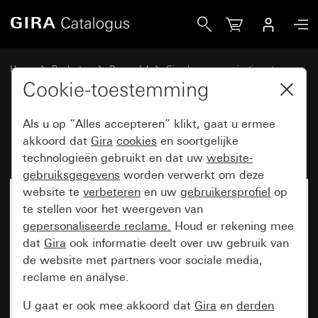
Gira BNC-aansluitleiding
Home
Producten
Reservdel
Gira deurcommunicatiesysteem
Video-toebehoren
Cookie-toestemming
Als u op “Alles accepteren” klikt, gaat u ermee
BNC-aansluitleiding
akkoord dat
Gira
cookies
en soortgelijke
technologieën gebruikt en dat uw
website-
gebruiksgegevens
worden verwerkt om deze
website te
verbeteren
en uw
gebruikersprofiel
op
te stellen voor het weergeven van
gepersonaliseerde reclame.
Houd er rekening mee
dat
Gira
ook informatie deelt over uw gebruik van
de website met partners voor sociale media,
reclame en analyse.
U gaat er ook mee akkoord dat
Gira
en
derden