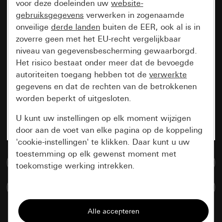
voor deze doeleinden uw
website-
gebruiksgegevens
verwerken in zogenaamde
onveilige
derde landen
buiten de EER, ook al is in
zoverre geen met het EU-recht vergelijkbaar
niveau van gegevensbescherming gewaarborgd.
Het risico bestaat onder meer dat de bevoegde
autoriteiten toegang hebben tot de
verwerkte
gegevens en dat de rechten van de betrokkenen
worden beperkt of uitgesloten.
U kunt uw instellingen op elk moment wijzigen
door aan de voet van elke pagina op de koppeling
'cookie-instellingen' te klikken. Daar kunt u uw
toestemming op elk gewenst moment met
Naar de mediadatabase
toekomstige werking intrekken.
Artikelen verglijken
Essentieel
Alle cookies die wij nodig hebben om de
pagina te kunnen weergeven.