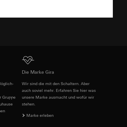
sung
sucht, Datum und
andort
TXT
r, Endgerät
e unter
Download
 Kopie zu erfragen
Die Marke Gira
 Kopie zu erfragen
r Informationen und
öglich­
Wir sind die mit den Schaltern. Aber
Art.-Nr. 1219 00
erung
auch soviel mehr. Erfahren Sie hier was
er Gruppe
unsere Marke aus­macht und wofür wir
PDF
, 140.62 KB
zuhause
stehen.
nen
sung
Marke erleben
sucht, Datum und
andort