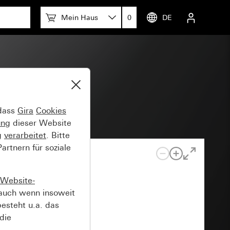
Mein Haus
0
DE
 dass
Gira
Cookies
ung
dieser Website
g
verarbeitet
. Bitte
rtnern für soziale
Website-
auch wenn insoweit
esteht u.a. das
die