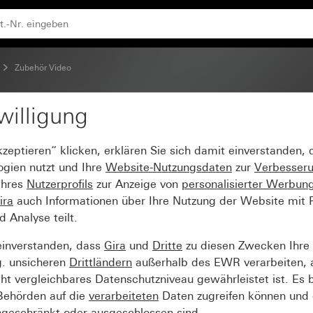
Zubehör Video
willigung
ng
kzeptieren“ klicken, erklären Sie sich damit einverstanden,
ogien nutzt und Ihre
Website-Nutzungsdaten
zur
Verbesser
Ihres
Nutzerprofils
zur Anzeige von
personalisierter Werbun
ira
auch Informationen über Ihre Nutzung der Website mit Pa
Analyse teilt.
einverstanden, dass
Gira
und
Dritte
zu diesen Zwecken Ihre
g. unsicheren
Drittländern
außerhalb des EWR verarbeiten, 
t vergleichbares Datenschutzniveau gewährleistet ist. Es b
 Behörden auf die
verarbeiteten
Daten zugreifen können und 
ngeschränkt oder ausgeschlossen sind.