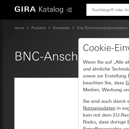
Gira BNC-Anschlussleitung
Home
Produkte
Ersatzteile
Gira Türkommunikationssystem
Cookie-Ein
BNC-Anschlussleitu
Wenn Sie auf „Alle a
und ähnliche Technol
sowie zur Erstellung 
beachten Sie, dass
G
Medien, Werbung und 
Sie sind auch damit 
Nutzungsdaten
in so
kein mit dem EU-Rech
Risiko, dass dortige
Betroffenenrechte ei