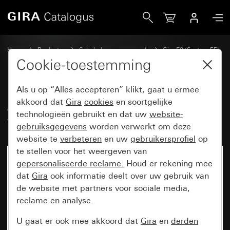
Gira Afdekraam Gira E2 met tekstkader zuiver wit glanzend
Home
Producten
Schakelaarprogramma’s
Gira E2 (System 55)
Afdekraam Gira E2 met tekstkader
Cookie-toestemming
Als u op “Alles accepteren” klikt, gaat u ermee
Afdekraam Gira E2 met
akkoord dat
Gira
cookies
en soortgelijke
technologieën gebruikt en dat uw
website-
tekstkader zuiver wit glanzend
gebruiksgegevens
worden verwerkt om deze
website te
verbeteren
en uw
gebruikersprofiel
op
te stellen voor het weergeven van
gepersonaliseerde reclame.
Houd er rekening mee
dat
Gira
ook informatie deelt over uw gebruik van
de website met partners voor sociale media,
reclame en analyse.
U gaat er ook mee akkoord dat
Gira
en
derden