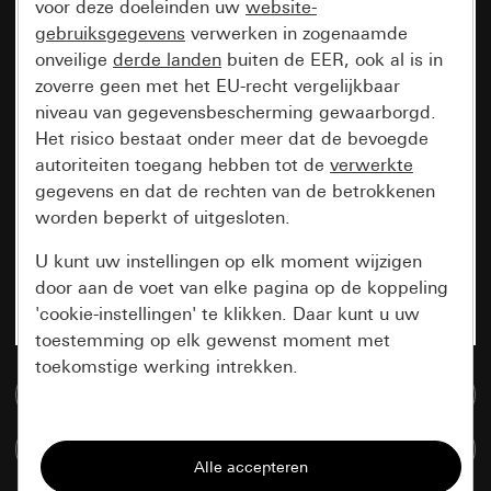
voor deze doeleinden uw
website-
gebruiksgegevens
verwerken in zogenaamde
onveilige
derde landen
buiten de EER, ook al is in
zoverre geen met het EU-recht vergelijkbaar
niveau van gegevensbescherming gewaarborgd.
Het risico bestaat onder meer dat de bevoegde
autoriteiten toegang hebben tot de
verwerkte
gegevens en dat de rechten van de betrokkenen
worden beperkt of uitgesloten.
U kunt uw instellingen op elk moment wijzigen
door aan de voet van elke pagina op de koppeling
'cookie-instellingen' te klikken. Daar kunt u uw
toestemming op elk gewenst moment met
toekomstige werking intrekken.
Naar de mediadatabase
Essentieel
Artikelen verglijken
Alle cookies die wij nodig hebben om de
pagina te kunnen weergeven.