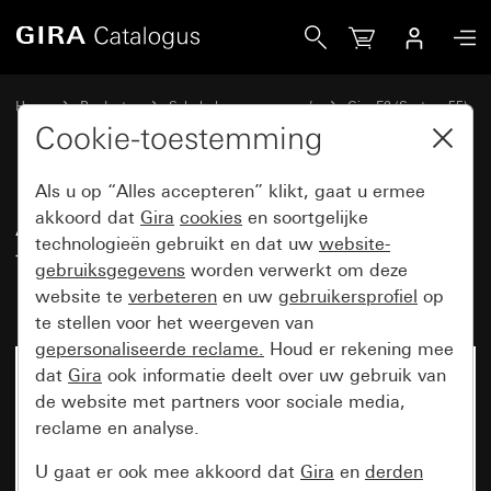
Gira Afdekraam Gira E2 met tekstkader kleur aluminium (ge
Home
Producten
Schakelaarprogramma’s
Gira E2 (System 55)
Afdekraam Gira E2 met tekstkader
Cookie-toestemming
Als u op “Alles accepteren” klikt, gaat u ermee
Afdekraam Gira E2 met
akkoord dat
Gira
cookies
en soortgelijke
technologieën gebruikt en dat uw
website-
tekstkader kleur aluminium
gebruiksgegevens
worden verwerkt om deze
(gelakt)
website te
verbeteren
en uw
gebruikersprofiel
op
te stellen voor het weergeven van
gepersonaliseerde reclame.
Houd er rekening mee
dat
Gira
ook informatie deelt over uw gebruik van
de website met partners voor sociale media,
reclame en analyse.
U gaat er ook mee akkoord dat
Gira
en
derden