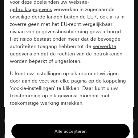
voor deze doeleinden uw
website-
gebruiksgegevens
verwerken in zogenaamde
onveilige
derde landen
buiten de EER, ook al is in
zoverre geen met het EU-recht vergelijkbaar
niveau van gegevensbescherming gewaarborgd.
Het risico bestaat onder meer dat de bevoegde
autoriteiten toegang hebben tot de
verwerkte
gegevens en dat de rechten van de betrokkenen
worden beperkt of uitgesloten.
U kunt uw instellingen op elk moment wijzigen
door aan de voet van elke pagina op de koppeling
'cookie-instellingen' te klikken. Daar kunt u uw
toestemming op elk gewenst moment met
toekomstige werking intrekken.
Essentieel
Naar de mediadatabase
Alle cookies die wij nodig hebben om de
Artikelen verglijken
pagina te kunnen weergeven.