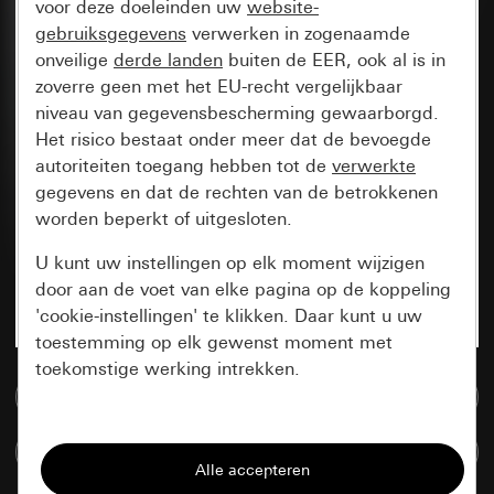
voor deze doeleinden uw
website-
gebruiksgegevens
verwerken in zogenaamde
onveilige
derde landen
buiten de EER, ook al is in
zoverre geen met het EU-recht vergelijkbaar
niveau van gegevensbescherming gewaarborgd.
Het risico bestaat onder meer dat de bevoegde
autoriteiten toegang hebben tot de
verwerkte
gegevens en dat de rechten van de betrokkenen
worden beperkt of uitgesloten.
U kunt uw instellingen op elk moment wijzigen
door aan de voet van elke pagina op de koppeling
'cookie-instellingen' te klikken. Daar kunt u uw
toestemming op elk gewenst moment met
toekomstige werking intrekken.
Naar de mediadatabase
Essentieel
Artikelen verglijken
Alle cookies die wij nodig hebben om de
pagina te kunnen weergeven.