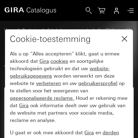
Gira Afdekraam Gira E2 zwart mat (gelakt)
Home
Producten
Schakelaarprogramma’s
Gira E2 (System 55)
Afdekraam Gira E2
Cookie-toestemming
Als u op “Alles accepteren” klikt, gaat u ermee
Afdekraam Gira E2 zwart mat
akkoord dat
Gira
cookies
en soortgelijke
technologieën gebruikt en dat uw
website-
(gelakt)
gebruiksgegevens
worden verwerkt om deze
website te
verbeteren
en uw
gebruikersprofiel
op
te stellen voor het weergeven van
gepersonaliseerde reclame.
Houd er rekening mee
dat
Gira
ook informatie deelt over uw gebruik van
de website met partners voor sociale media,
reclame en analyse.
U gaat er ook mee akkoord dat
Gira
en
derden