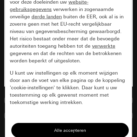
voor deze doeleinden uw
website-
gebruiksgegevens
verwerken in zogenaamde
onveilige
derde landen
buiten de EER, ook al is in
zoverre geen met het EU-recht vergelijkbaar
niveau van gegevensbescherming gewaarborgd.
Het risico bestaat onder meer dat de bevoegde
autoriteiten toegang hebben tot de
verwerkte
gegevens en dat de rechten van de betrokkenen
worden beperkt of uitgesloten.
U kunt uw instellingen op elk moment wijzigen
door aan de voet van elke pagina op de koppeling
'cookie-instellingen' te klikken. Daar kunt u uw
toestemming op elk gewenst moment met
Naar de mediadatabase
toekomstige werking intrekken.
Artikelen verglijken
Essentieel
Alle cookies die wij nodig hebben om de
pagina te kunnen weergeven.