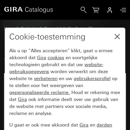
Gira Oud - Wip voor tastschakelaar
Home
Producten
Reservdel
Gira System 55
Schakelen en drukken
Cookie-toestemming
Als u op “Alles accepteren” klikt, gaat u ermee
Oud - Wip voor tastschakelaar
akkoord dat
Gira
cookies
en soortgelijke
technologieën gebruikt en dat uw
website-
gebruiksgegevens
worden verwerkt om deze
website te
verbeteren
en uw
gebruikersprofiel
op
te stellen voor het weergeven van
gepersonaliseerde reclame.
Houd er rekening mee
dat
Gira
ook informatie deelt over uw gebruik van
de website met partners voor sociale media,
reclame en analyse.
U gaat er ook mee akkoord dat
Gira
en
derden