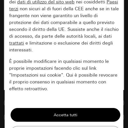
dei
dati di utilizzo del sito web
nei cosiddetti
Paesi
terzi
non sicuri al di fuori della CEE anche se in tale
frangente non viene garantito un livello di
protezione dei dati comparabile a quello previsto
secondo il diritto della UE. Sussiste anche il rischio
di accesso, da parte delle autorità locali, ai dati
trattati
e limitazione o esclusione dei diritti degli
interessati.
È possibile modificare in qualsiasi momento le
proprie impostazioni facendo clic sul link
"Impostazioni sui cookie". Qui è possibile revocare
il proprio consenso in qualsiasi momento con
effetto retroattivo.
Vai alla banca dati multimediale
Essenziali
Tutti i cookie necessari per poter mostrare la
Confronta articoli
pagina.