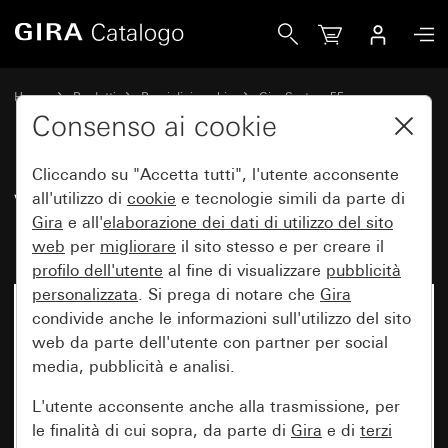
Gira Vecchio - Bilanciere per interruttore a pulsante
Home
Prodotti
Pezzi di ricambio
Gira System 55
Comando a interruttore e a pulsante
Consenso ai cookie
Cliccando su "Accetta tutti", l'utente acconsente
Vecchio - Bilanciere per
all'utilizzo di
cookie
e tecnologie simili da parte di
Gira
e all'
elaborazione dei
dati di utilizzo del sito
interruttore a pulsante
web
per
migliorare
il sito stesso e per creare il
profilo dell'utente
al fine di visualizzare
pubblicità
personalizzata
. Si prega di notare che
Gira
condivide anche le informazioni sull'utilizzo del sito
web da parte dell'utente con partner per social
media, pubblicità e analisi.
L'utente acconsente anche alla trasmissione, per
le finalità di cui sopra, da parte di
Gira
e di
terzi