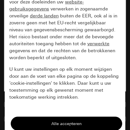
voor deze doeleinden uw
website-
gebruiksgegevens
verwerken in zogenaamde
onveilige
derde landen
buiten de EER, ook al is in
zoverre geen met het EU-recht vergelijkbaar
niveau van gegevensbescherming gewaarborgd.
Het risico bestaat onder meer dat de bevoegde
autoriteiten toegang hebben tot de
verwerkte
gegevens en dat de rechten van de betrokkenen
worden beperkt of uitgesloten.
U kunt uw instellingen op elk moment wijzigen
door aan de voet van elke pagina op de koppeling
'cookie-instellingen' te klikken. Daar kunt u uw
toestemming op elk gewenst moment met
toekomstige werking intrekken.
Naar de mediadatabase
Essentieel
Artikelen verglijken
Alle cookies die wij nodig hebben om de
pagina te kunnen weergeven.