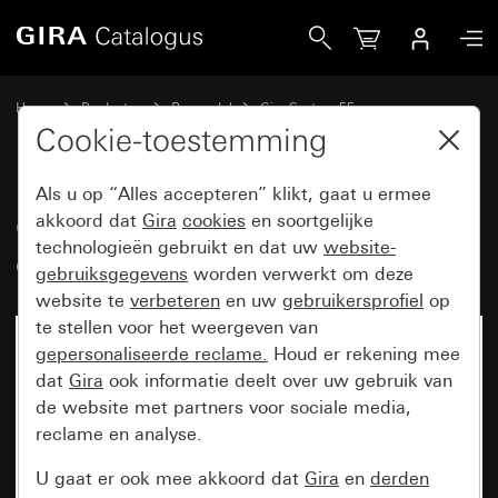
Gira Oud - Wip voor tast-controleschakelaar
Home
Producten
Reservdel
Gira System 55
Schakelen en drukken
Cookie-toestemming
Als u op “Alles accepteren” klikt, gaat u ermee
Oud - Wip voor tast-
akkoord dat
Gira
cookies
en soortgelijke
technologieën gebruikt en dat uw
website-
controleschakelaar
gebruiksgegevens
worden verwerkt om deze
website te
verbeteren
en uw
gebruikersprofiel
op
te stellen voor het weergeven van
gepersonaliseerde reclame.
Houd er rekening mee
dat
Gira
ook informatie deelt over uw gebruik van
de website met partners voor sociale media,
reclame en analyse.
U gaat er ook mee akkoord dat
Gira
en
derden