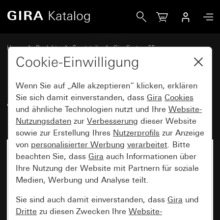
Gira Alt - Wippe für Tast-Kontrollschalter
Home
Produkte
Ersatzteile
Gira System 55
Schalten und Tasten
Cookie-Einwilligung
Wenn Sie auf „Alle akzeptieren“ klicken, erklären
Alt - Wippe für Tast-
Sie sich damit einverstanden, dass
Gira
Cookies
und ähnliche Technologien nutzt und Ihre
Website-
Kontrollschalter
Nutzungsdaten
zur
Verbesserung
dieser Website
sowie zur Erstellung Ihres
Nutzerprofils
zur Anzeige
von
personalisierter Werbung
verarbeitet
. Bitte
beachten Sie, dass
Gira
auch Informationen über
Ihre Nutzung der Website mit Partnern für soziale
Medien, Werbung und Analyse teilt.
Sie sind auch damit einverstanden, dass
Gira
und
Dritte
zu diesen Zwecken Ihre
Website-