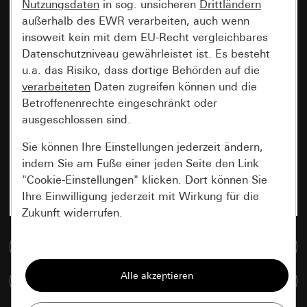
Nutzungsdaten
in sog. unsicheren
Drittländern
außerhalb des EWR verarbeiten, auch wenn
insoweit kein mit dem EU-Recht vergleichbares
Datenschutzniveau gewährleistet ist. Es besteht
u.a. das Risiko, dass dortige Behörden auf die
verarbeiteten
Daten zugreifen können und die
Betroffenenrechte eingeschränkt oder
ausgeschlossen sind.
Sie können Ihre Einstellungen jederzeit ändern,
indem Sie am Fuße einer jeden Seite den Link
"Cookie-Einstellungen" klicken. Dort können Sie
Ihre Einwilligung jederzeit mit Wirkung für die
Zukunft widerrufen.
Zur Mediadatenbank
Essenziell
Alle Cookies, die wir benötigen um Ihnen die
Artikel vergleichen
Seite anzeigen zu können.