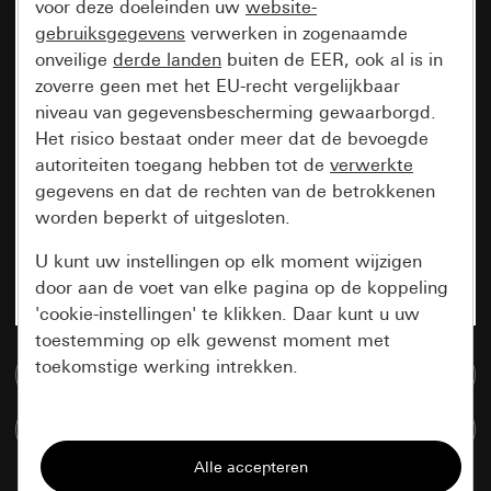
voor deze doeleinden uw
website-
gebruiksgegevens
verwerken in zogenaamde
onveilige
derde landen
buiten de EER, ook al is in
zoverre geen met het EU-recht vergelijkbaar
niveau van gegevensbescherming gewaarborgd.
Het risico bestaat onder meer dat de bevoegde
autoriteiten toegang hebben tot de
verwerkte
gegevens en dat de rechten van de betrokkenen
worden beperkt of uitgesloten.
U kunt uw instellingen op elk moment wijzigen
door aan de voet van elke pagina op de koppeling
'cookie-instellingen' te klikken. Daar kunt u uw
toestemming op elk gewenst moment met
toekomstige werking intrekken.
Naar de mediadatabase
Essentieel
Artikelen verglijken
Alle cookies die wij nodig hebben om de
pagina te kunnen weergeven.