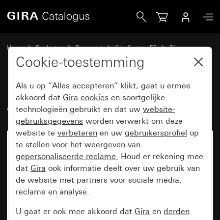
Gira Knop voor dimmer en elektronische potentiometer
Home
Producten
Reservdel
Gira System 55
Dimmen
Cookie-toestemming
Als u op “Alles accepteren” klikt, gaat u ermee
Knop voor dimmer en
akkoord dat
Gira
cookies
en soortgelijke
elektronische potentiometer
technologieën gebruikt en dat uw
website-
gebruiksgegevens
worden verwerkt om deze
website te
verbeteren
en uw
gebruikersprofiel
op
te stellen voor het weergeven van
gepersonaliseerde reclame.
Houd er rekening mee
dat
Gira
ook informatie deelt over uw gebruik van
de website met partners voor sociale media,
reclame en analyse.
U gaat er ook mee akkoord dat
Gira
en
derden