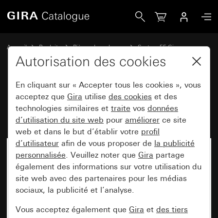
Gira Bouton pour variateur et potentiomètre électronique
Accueil
Produits
Pièces de rechange
System 55 Gira
Variation
Autorisation des cookies
En cliquant sur « Accepter tous les cookies », vous
Bouton pour variateur et
acceptez que
Gira
utilise
des cookies
et des
technologies similaires et
traite
vos
données
potentiomètre électronique
d’utilisation du site web
pour
améliorer
ce site
web et dans le but d’établir votre
profil
d’utilisateur
afin de vous proposer de
la publicité
personnalisée
. Veuillez noter que
Gira
partage
également des informations sur votre utilisation du
site web avec des partenaires pour les médias
sociaux, la publicité et l’analyse.
Vous acceptez également que
Gira
et
des tiers