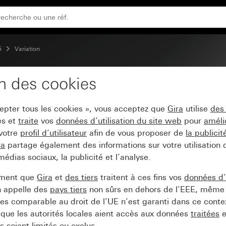
ectronique
5
Variation
on des cookies
ur variateur et potenti
cepter tous les cookies », vous acceptez que
Gira
utilise
des
es et
traite
vos
données d’utilisation du site web
pour
améli
 votre
profil d’utilisateur
afin de vous proposer de
la publici
ra
partage également des informations sur votre utilisation
médias sociaux, la publicité et l’analyse.
ement que
Gira
et
des tiers
traitent à ces fins vos
données d’u
n appelle des
pays tiers
non sûrs en dehors de l’EEE, même 
s comparable au droit de l’UE n’est garanti dans ce context
que les autorités locales aient accès aux données
traitées
e
 soient limités ou exclus.