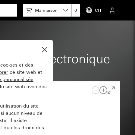
Ma maison
0
CH
omètre électronique
 cookies
et des
orer
ce site web et
té personnalisée
.
 du site web avec des
tilisation du site
si aucun niveau de
e. Il existe
t que les droits des