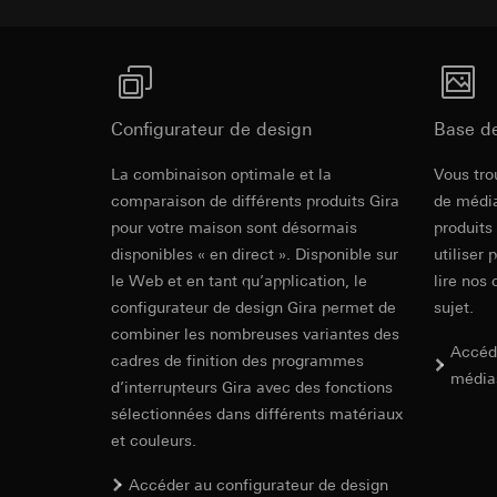
souris effectués 
Catégories de donn
concerné, adress
référence et horod
Base juridique et, l
Base juridique et, l
Utilisation du se
Utilisation du se
Traitement ultér
Traitement ultér
Configurateur de design
Base d
Destinataire:
Vimeo
Destinataire:
Transfert vers un pa
Services interne
La combinaison optimale et la
Vous tro
Pays tiers : USA
LinkedIn Irelan
comparaison de différents produits Gira
de média
Décision d’adéqu
pour votre maison sont désormais
produits
Transfert vers un pa
contact du point
En ce qui concerne 
disponibles « en direct ». Disponible sur
utiliser 
nous vous renvoyons
Durée de vie du coo
le Web et en tant qu’application, le
lire nos 
Durée de vie du coo
configurateur de design Gira permet de
sujet.
Hotjar
combiner les nombreuses variantes des
Google Ads (
Accéd
cadres de finition des programmes
Finalités du traite
média
sélectionnées. Cela
d’interrupteurs Gira avec des fonctions
Finalités du traite
cliquent, comment il
campagnes. Google A
sélectionnées dans différents matériaux
des plates-formes d
Catégories de donn
et couleurs.
numériques, et pour
Base juridique et, l
Catégories de donn
Utilisation du se
Accéder au configurateur de design