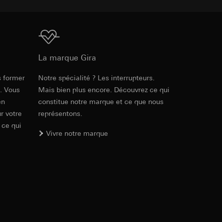
ur le site web
 adresse IP, URL de
Téléchargement
int a du RGPD
int a du RGPD
La marque Gira
s former
Notre spécialité ? Les interrupteurs.
e. Vous
Mais bien plus encore. Découvrez ce qui
 à demander au
en
constitue notre marque et ce que nous
l à des pays tiers.
a du RGPD
tiers par LinkedIn,
r votre
représentons.
al/privacy-policy
 ce qui
Vivre notre marque
ermique de pages
ous voyons où ils
 succès des
sur des sites web,
s-formes
, site web visité,