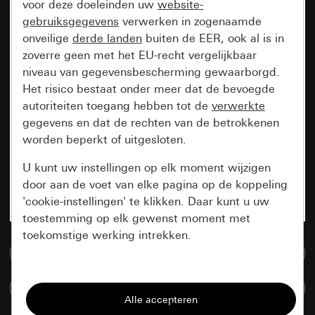
voor deze doeleinden uw
website-
gebruiksgegevens
verwerken in zogenaamde
onveilige
derde landen
buiten de EER, ook al is in
zoverre geen met het EU-recht vergelijkbaar
niveau van gegevensbescherming gewaarborgd.
Het risico bestaat onder meer dat de bevoegde
autoriteiten toegang hebben tot de
verwerkte
gegevens en dat de rechten van de betrokkenen
worden beperkt of uitgesloten.
U kunt uw instellingen op elk moment wijzigen
door aan de voet van elke pagina op de koppeling
'cookie-instellingen' te klikken. Daar kunt u uw
toestemming op elk gewenst moment met
toekomstige werking intrekken.
Naar de mediadatabase
Essentieel
Artikelen verglijken
Alle cookies die wij nodig hebben om de
pagina te kunnen weergeven.