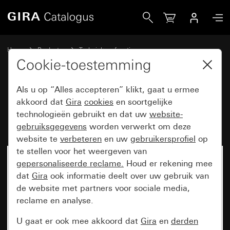
Gira Basiselement wipschakelaar 10 AX 250 V~
Home
Producten
Techniek en functies
Inbouwbasiselementen, toebehoren
Wipschakelaar
Cookie-toestemming
Als u op “Alles accepteren” klikt, gaat u ermee
Basiselement wipschakelaar
akkoord dat
Gira
cookies
en soortgelijke
technologieën gebruikt en dat uw
website-
10 AX 250 V~
gebruiksgegevens
worden verwerkt om deze
website te
verbeteren
en uw
gebruikersprofiel
op
te stellen voor het weergeven van
Niet meer beschikbaar
gepersonaliseerde reclame.
Houd er rekening mee
dat
Gira
ook informatie deelt over uw gebruik van
de website met partners voor sociale media,
reclame en analyse.
U gaat er ook mee akkoord dat
Gira
en
derden