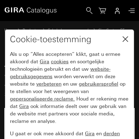
Gira Afdekkap opsteekbaar voor adapterraam voor apparate
Home
Producten
Schakelaarprogramma’s
Gira System 55
Communicatietechniek toebehoren
Cookie-toestemming
Als u op “Alles accepteren” klikt, gaat u ermee
Afdekkap opsteekbaar voor
akkoord dat
Gira
cookies
en soortgelijke
technologieën gebruikt en dat uw
website-
adapterraam voor apparaten met
gebruiksgegevens
worden verwerkt om deze
afdekking (50 x 50 mm) en
website te
verbeteren
en uw
gebruikersprofiel
op
schuingeplaatste kabeluitvoer
te stellen voor het weergeven van
gepersonaliseerde reclame.
Houd er rekening mee
dat
Gira
ook informatie deelt over uw gebruik van
de website met partners voor sociale media,
reclame en analyse.
U gaat er ook mee akkoord dat
Gira
en
derden