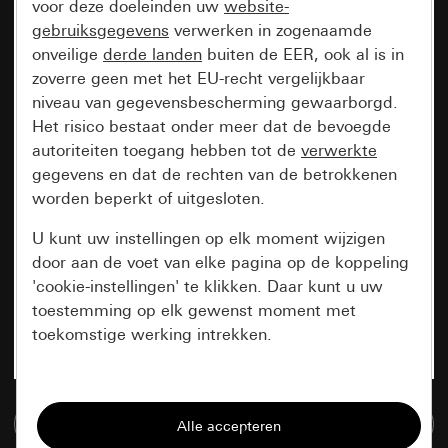
voor deze doeleinden uw
website-
gebruiksgegevens
verwerken in zogenaamde
onveilige
derde landen
buiten de EER, ook al is in
zoverre geen met het EU-recht vergelijkbaar
niveau van gegevensbescherming gewaarborgd.
Het risico bestaat onder meer dat de bevoegde
autoriteiten toegang hebben tot de
verwerkte
gegevens en dat de rechten van de betrokkenen
worden beperkt of uitgesloten.
U kunt uw instellingen op elk moment wijzigen
door aan de voet van elke pagina op de koppeling
'cookie-instellingen' te klikken. Daar kunt u uw
toestemming op elk gewenst moment met
toekomstige werking intrekken.
Essentieel
Naar de mediadatabase
Alle cookies die wij nodig hebben om de
pagina te kunnen weergeven.