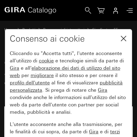
Gira Calotta a innesto con placca adattatrice per apparecch
Home
Prodotti
Programmi di interruttori
Gira System 55
Tecnica di comunicazione Accessori
Consenso ai cookie
Cliccando su "Accetta tutti", l'utente acconsente
Calotta a innesto con placca
all'utilizzo di
cookie
e tecnologie simili da parte di
Gira
e all'
elaborazione dei
dati di utilizzo del sito
adattatrice per apparecchi con
web
per
migliorare
il sito stesso e per creare il
copertura (50 x 50 mm) e uscita
profilo dell'utente
al fine di visualizzare
pubblicità
inclinata
personalizzata
. Si prega di notare che
Gira
condivide anche le informazioni sull'utilizzo del sito
web da parte dell'utente con partner per social
media, pubblicità e analisi.
L'utente acconsente anche alla trasmissione, per
le finalità di cui sopra, da parte di
Gira
e di
terzi