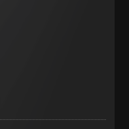
smeting
m en tijd van het
pparaat
n taken
opie aan te vragen
opie aan te vragen
tie en services
smeting
m en tijd van het