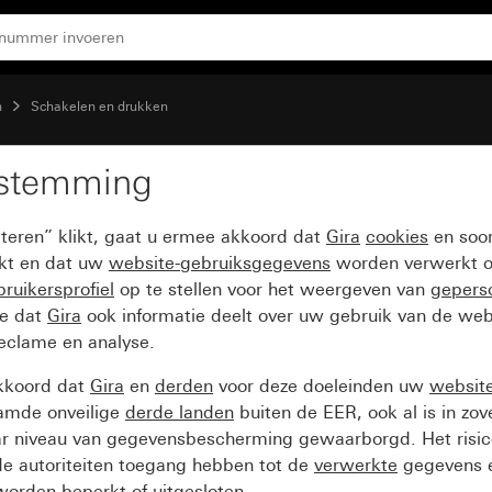
n
Schakelen en drukken
estemming
levenster en tekstkade
pteren” klikt, gaat u ermee akkoord dat
Gira
cookies
en soor
ikt en dat uw
website-gebruiksgegevens
worden verwerkt o
ruikersprofiel
op te stellen voor het weergeven van
gepers
ee dat
Gira
ook informatie deelt over uw gebruik van de web
reclame en analyse.
kkoord dat
Gira
en
derden
voor deze doeleinden uw
websit
amde onveilige
derde landen
buiten de EER, ook al is in zo
ar niveau van gegevensbescherming gewaarborgd. Het risic
e autoriteiten toegang hebben tot de
verwerkte
gegevens e
orden beperkt of uitgesloten.