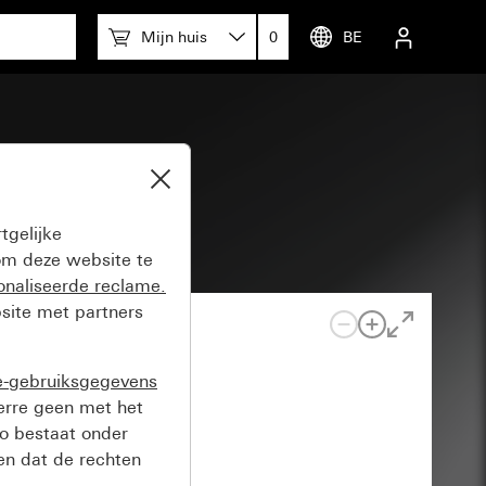
Mijn huis
0
BE
r
tgelijke
m deze website te
onaliseerde reclame.
site met partners
e-gebruiksgegevens
verre geen met het
o bestaat onder
n dat de rechten