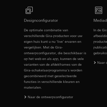
Ontvanger:
Ontvanger:
Interne afdeling
Interne afdeling
Google Ireland L
Hotjar Ltd.
Voor informatie
Designconfigurator
Mediad
https://business.
Overdracht aan der
Levensduur van de 
Overdracht aan der
De optimale combinatie van
In de Gi
Derde land: VS
verschillende Gira-producten voor uw
afbeeldi
YouTube
Passendheidsbesl
eigen huis kunt u nu ‘live’ ervaren en
producte
via contactgegev
Gegevensverwerkin
vergelijken. Met de Gira-
publicat
Levensduur van de 
Categorieën van p
ontwerpconfigurator, die beschikbaar is
gebruik
Rechtsgrondslag en
op het web en als app, kunnen de vele
TikTok Pixel
Naar 
Gebruik van de d
varianten van de afdekframes van de
Latere verwerkin
Gira-schakelaarprogramma's worden
Gegevensverwerkin
gecombineerd met geselecteerde
Ontvanger:
Evaluatie van h
functies in verschillende kleuren en
Google Ireland L
Door tracking v
worden gedigita
Voor informatie
materialen.
abonnees/website
https://business.
extra oplettendh
Naar de ontwerpconfigurator
Overdracht aan der
worden verhoogd
Derde land: VS