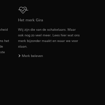
Download
Het merk Gira
kheid
Wij zijn die van de schakelaars. Maar
ook nog zo veel meer. Lees hier wat ons
opie aan te vragen
ens het
merk bijzonder maakt en waar we voor
 de
staan.
este
Merk beleven
koopprocessen
verstrekt. Door
redenheid bovendien