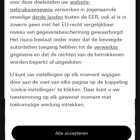
voor deze doeleinden uw
website-
gebruiksgegevens
verwerken in zogenaamde
onveilige
derde landen
buiten de EER, ook al is in
zoverre geen met het EU-recht vergelijkbaar
niveau van gegevensbescherming gewaarborgd.
Het risico bestaat onder meer dat de bevoegde
autoriteiten toegang hebben tot de
verwerkte
gegevens en dat de rechten van de betrokkenen
worden beperkt of uitgesloten.
U kunt uw instellingen op elk moment wijzigen
door aan de voet van elke pagina op de koppeling
'cookie-instellingen' te klikken. Daar kunt u uw
toestemming op elk gewenst moment met
toekomstige werking intrekken.
Naar de mediadatabase
Essentieel
Artikelen verglijken
Alle cookies die wij nodig hebben om de
pagina te kunnen weergeven.