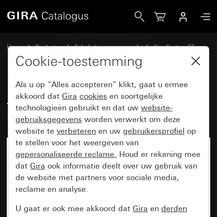
Gira Afdekking met draaiknop voor 3-standenschakelaar
Home
Producten
Schakelaarprogramma’s
Gira System 55
Schakelen en drukken
Cookie-toestemming
Als u op “Alles accepteren” klikt, gaat u ermee
Afdekking met draaiknop voor 3-
akkoord dat
Gira
cookies
en soortgelijke
technologieën gebruikt en dat uw
website-
standenschakelaar
gebruiksgegevens
worden verwerkt om deze
website te
verbeteren
en uw
gebruikersprofiel
op
te stellen voor het weergeven van
gepersonaliseerde reclame.
Houd er rekening mee
dat
Gira
ook informatie deelt over uw gebruik van
de website met partners voor sociale media,
reclame en analyse.
U gaat er ook mee akkoord dat
Gira
en
derden