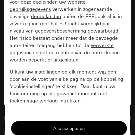
voor deze doeleinden uw
website-
gebruiksgegevens
verwerken in zogenaamde
onveilige
derde landen
buiten de EER, ook al is in
zoverre geen met het EU-recht vergelijkbaar
niveau van gegevensbescherming gewaarborgd.
Het risico bestaat onder meer dat de bevoegde
autoriteiten toegang hebben tot de
verwerkte
gegevens en dat de rechten van de betrokkenen
worden beperkt of uitgesloten.
U kunt uw instellingen op elk moment wijzigen
door aan de voet van elke pagina op de koppeling
'cookie-instellingen' te klikken. Daar kunt u uw
toestemming op elk gewenst moment met
toekomstige werking intrekken.
Essentieel
Naar de mediadatabase
Alle cookies die wij nodig hebben om de
Artikelen verglijken
pagina te kunnen weergeven.