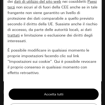
dei
dati di utilizzo del sito web
nei cosiddetti
Paesi
terzi
non sicuri al di fuori della CEE anche se in tale
frangente non viene garantito un livello di
protezione dei dati comparabile a quello previsto
secondo il diritto della UE. Sussiste anche il rischio
di accesso, da parte delle autorità locali, ai dati
trattati
e limitazione o esclusione dei diritti degli
interessati.
È possibile modificare in qualsiasi momento le
proprie impostazioni facendo clic sul link
"Impostazioni sui cookie". Qui è possibile revocare
il proprio consenso in qualsiasi momento con
effetto retroattivo.
Essenziali
Vai alla banca dati multimediale
Tutti i cookie necessari per poter mostrare la
pagina.
Confronta articoli