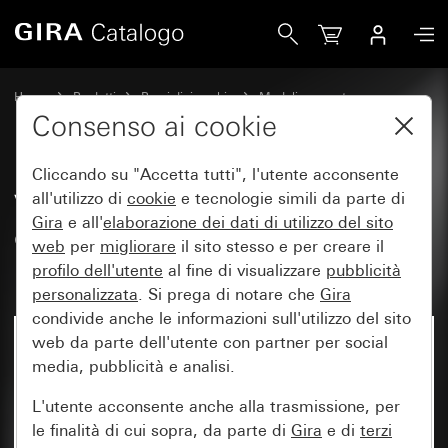
Gira Vecchio - Bilanciere con finestra di controllo grande e
Home
Prodotti
Pezzi di ricambio
Moduli e coperture
Comando a interruttore e a pulsante
Consenso ai cookie
Cliccando su "Accetta tutti", l'utente acconsente
Vecchio - Bilanciere con finestra
all'utilizzo di
cookie
e tecnologie simili da parte di
Gira
e all'
elaborazione dei
dati di utilizzo del sito
di controllo grande e simbolo
web
per
migliorare
il sito stesso e per creare il
Luce
profilo dell'utente
al fine di visualizzare
pubblicità
personalizzata
. Si prega di notare che
Gira
condivide anche le informazioni sull'utilizzo del sito
web da parte dell'utente con partner per social
media, pubblicità e analisi.
L'utente acconsente anche alla trasmissione, per
le finalità di cui sopra, da parte di
Gira
e di
terzi