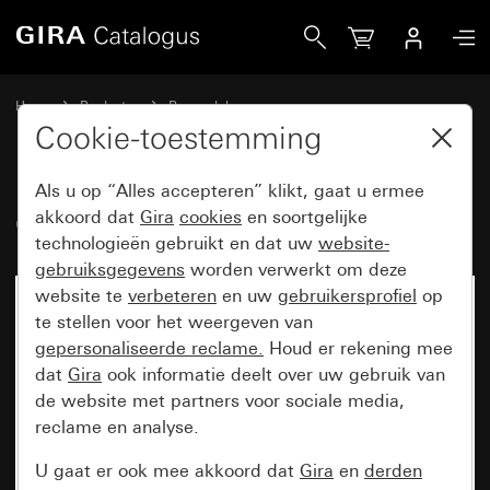
Gira Oud - Wip met symbool Belknop
Home
Producten
Reservdel
Spatwaterdicht inbouw IP44 Gira TX_44
Schakelen en drukken
Cookie-toestemming
Als u op “Alles accepteren” klikt, gaat u ermee
Oud - Wip met symbool Belknop
akkoord dat
Gira
cookies
en soortgelijke
technologieën gebruikt en dat uw
website-
gebruiksgegevens
worden verwerkt om deze
website te
verbeteren
en uw
gebruikersprofiel
op
te stellen voor het weergeven van
gepersonaliseerde reclame.
Houd er rekening mee
dat
Gira
ook informatie deelt over uw gebruik van
de website met partners voor sociale media,
reclame en analyse.
U gaat er ook mee akkoord dat
Gira
en
derden