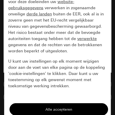
voor deze doeleinden uw
website-
gebruiksgegevens
verwerken in zogenaamde
onveilige
derde landen
buiten de EER, ook al is in
zoverre geen met het EU-recht vergelijkbaar
niveau van gegevensbescherming gewaarborgd.
Het risico bestaat onder meer dat de bevoegde
autoriteiten toegang hebben tot de
verwerkte
gegevens en dat de rechten van de betrokkenen
worden beperkt of uitgesloten.
U kunt uw instellingen op elk moment wijzigen
door aan de voet van elke pagina op de koppeling
'cookie-instellingen' te klikken. Daar kunt u uw
toestemming op elk gewenst moment met
Naar de mediadatabase
toekomstige werking intrekken.
Artikelen verglijken
Essentieel
Alle cookies die wij nodig hebben om de
pagina te kunnen weergeven.