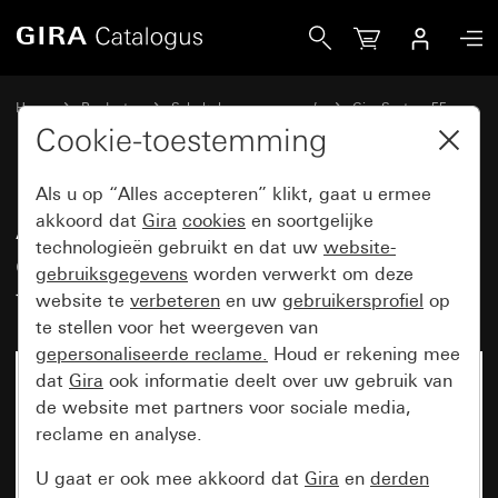
Gira Afdekking voor UAE/IAE (ISDN)- en netwerkaansluitdo
Home
Producten
Schakelaarprogramma’s
Gira System 55
Communicatietechniek netwerktechniek
Cookie-toestemming
Als u op “Alles accepteren” klikt, gaat u ermee
Afdekking voor UAE/IAE (ISDN)-
akkoord dat
Gira
cookies
en soortgelijke
technologieën gebruikt en dat uw
website-
en netwerkaansluitdoos zonder
gebruiksgegevens
worden verwerkt om deze
tekstkader
website te
verbeteren
en uw
gebruikersprofiel
op
te stellen voor het weergeven van
gepersonaliseerde reclame.
Houd er rekening mee
dat
Gira
ook informatie deelt over uw gebruik van
de website met partners voor sociale media,
reclame en analyse.
U gaat er ook mee akkoord dat
Gira
en
derden