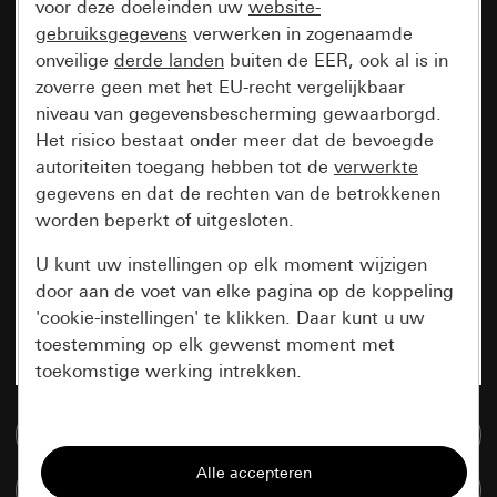
voor deze doeleinden uw
website-
gebruiksgegevens
verwerken in zogenaamde
onveilige
derde landen
buiten de EER, ook al is in
zoverre geen met het EU-recht vergelijkbaar
niveau van gegevensbescherming gewaarborgd.
Het risico bestaat onder meer dat de bevoegde
autoriteiten toegang hebben tot de
verwerkte
gegevens en dat de rechten van de betrokkenen
worden beperkt of uitgesloten.
U kunt uw instellingen op elk moment wijzigen
door aan de voet van elke pagina op de koppeling
'cookie-instellingen' te klikken. Daar kunt u uw
toestemming op elk gewenst moment met
toekomstige werking intrekken.
Essentieel
Naar de mediadatabase
Alle cookies die wij nodig hebben om de
Artikelen verglijken
pagina te kunnen weergeven.