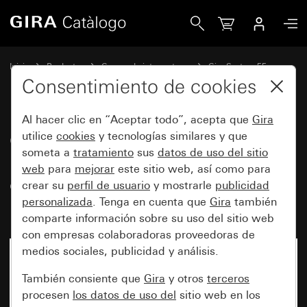
Gira Cubierta para caja de conexion UAE/IAE (RDSI) y caja
Inicio
Productos
Gamas de interruptores
Gira System 55
Tecnología de la comunicación y tecnología de redes
Consentimiento de cookies
Al hacer clic en “Aceptar todo”, acepta que
Gira
Cubierta para caja de conexion
utilice
cookies
y tecnologías similares y que
someta a
tratamiento
sus
datos de uso del sitio
UAE/IAE (RDSI) y caja de
web
para
mejorar
este sitio web, así como para
conexión de red sin campo de
crear su
perfil de usuario
y mostrarle
publicidad
rotulación
personalizada
. Tenga en cuenta que
Gira
también
comparte información sobre su uso del sitio web
con empresas colaboradoras proveedoras de
medios sociales, publicidad y análisis.
También consiente que
Gira
y otros
terceros
procesen
los datos de uso del
sitio web en los