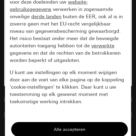
voor deze doeleinden uw
website-
gebruiksgegevens
verwerken in zogenaamde
onveilige
derde landen
buiten de EER, ook al is in
zoverre geen met het EU-recht vergelijkbaar
niveau van gegevensbescherming gewaarborgd.
Het risico bestaat onder meer dat de bevoegde
autoriteiten toegang hebben tot de
verwerkte
gegevens en dat de rechten van de betrokkenen
worden beperkt of uitgesloten.
U kunt uw instellingen op elk moment wijzigen
door aan de voet van elke pagina op de koppeling
'cookie-instellingen' te klikken. Daar kunt u uw
toestemming op elk gewenst moment met
Naar de mediadatabase
toekomstige werking intrekken.
Artikelen verglijken
Essentieel
Alle cookies die wij nodig hebben om de
pagina te kunnen weergeven.