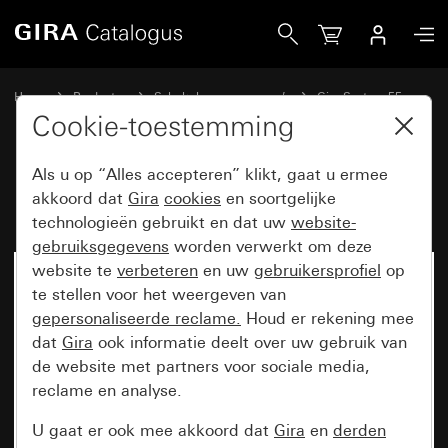
Gira Blinde afdekplaat met draagring
Home
Producten
Schakelaarprogramma’s
Gira System 55
Schakelen en drukken
Cookie-toestemming
Als u op “Alles accepteren” klikt, gaat u ermee
Blinde afdekplaat met draagring
akkoord dat
Gira
cookies
en soortgelijke
technologieën gebruikt en dat uw
website-
gebruiksgegevens
worden verwerkt om deze
website te
verbeteren
en uw
gebruikersprofiel
op
te stellen voor het weergeven van
gepersonaliseerde reclame.
Houd er rekening mee
dat
Gira
ook informatie deelt over uw gebruik van
de website met partners voor sociale media,
reclame en analyse.
U gaat er ook mee akkoord dat
Gira
en
derden