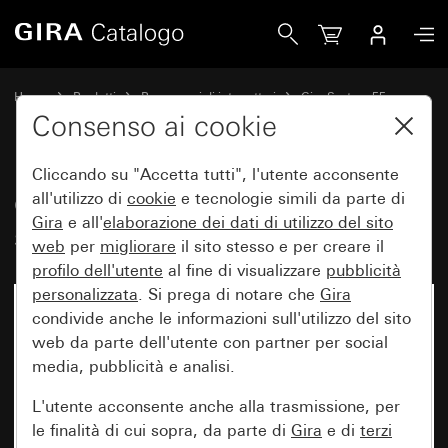
Gira Copertura cieca con anello di supporto
Home
Prodotti
Programmi di interruttori
Gira System 55
Comando a interruttore e a pulsante
Consenso ai cookie
Cliccando su "Accetta tutti", l'utente acconsente
Copertura cieca con anello di
all'utilizzo di
cookie
e tecnologie simili da parte di
Gira
e all'
elaborazione dei
dati di utilizzo del sito
supporto
web
per
migliorare
il sito stesso e per creare il
profilo dell'utente
al fine di visualizzare
pubblicità
personalizzata
. Si prega di notare che
Gira
condivide anche le informazioni sull'utilizzo del sito
web da parte dell'utente con partner per social
media, pubblicità e analisi.
L'utente acconsente anche alla trasmissione, per
le finalità di cui sopra, da parte di
Gira
e di
terzi