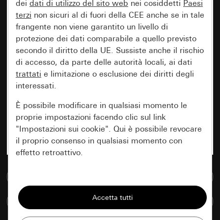
dei
dati di utilizzo del sito web
nei cosiddetti
Paesi
terzi
non sicuri al di fuori della CEE anche se in tale
frangente non viene garantito un livello di
protezione dei dati comparabile a quello previsto
secondo il diritto della UE. Sussiste anche il rischio
di accesso, da parte delle autorità locali, ai dati
trattati
e limitazione o esclusione dei diritti degli
interessati.
È possibile modificare in qualsiasi momento le
proprie impostazioni facendo clic sul link
"Impostazioni sui cookie". Qui è possibile revocare
il proprio consenso in qualsiasi momento con
effetto retroattivo.
Vai alla banca dati multimediale
Essenziali
Tutti i cookie necessari per poter mostrare la
Confronta articoli
pagina.