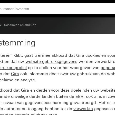
Schakelen en drukken
estemming
t draagring
pteren” klikt, gaat u ermee akkoord dat
Gira
cookies
en soor
ikt en dat uw
website-gebruiksgegevens
worden verwerkt o
ruikersprofiel
op te stellen voor het weergeven van
gepers
ee dat
Gira
ook informatie deelt over uw gebruik van de web
reclame en analyse.
kkoord dat
Gira
en
derden
voor deze doeleinden uw
websit
amde onveilige
derde landen
buiten de EER, ook al is in zo
ar niveau van gegevensbescherming gewaarborgd. Het risic
e autoriteiten toegang hebben tot de
verwerkte
gegevens e
orden beperkt of uitgesloten.