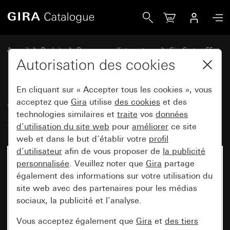
Gira Cache borgne avec anneau de support
Accueil
Produits
Programmes d'interrupteurs
Gira System 55
Commuter et pousser
Autorisation des cookies
En cliquant sur « Accepter tous les cookies », vous
Cache borgne avec anneau de
acceptez que
Gira
utilise
des cookies
et des
technologies similaires et
traite
vos
données
support
d’utilisation du site web
pour
améliorer
ce site
web et dans le but d’établir votre
profil
d’utilisateur
afin de vous proposer de
la publicité
personnalisée
. Veuillez noter que
Gira
partage
également des informations sur votre utilisation du
site web avec des partenaires pour les médias
sociaux, la publicité et l’analyse.
Vous acceptez également que
Gira
et
des tiers