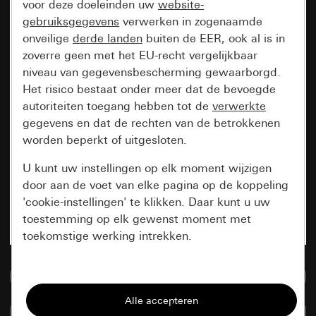
voor deze doeleinden uw
website-
gebruiksgegevens
verwerken in zogenaamde
onveilige
derde landen
buiten de EER, ook al is in
zoverre geen met het EU-recht vergelijkbaar
niveau van gegevensbescherming gewaarborgd.
Het risico bestaat onder meer dat de bevoegde
autoriteiten toegang hebben tot de
verwerkte
gegevens en dat de rechten van de betrokkenen
worden beperkt of uitgesloten.
U kunt uw instellingen op elk moment wijzigen
door aan de voet van elke pagina op de koppeling
'cookie-instellingen' te klikken. Daar kunt u uw
toestemming op elk gewenst moment met
toekomstige werking intrekken.
Essentieel
Naar de mediadatabase
Alle cookies die wij nodig hebben om de
Artikelen verglijken
pagina te kunnen weergeven.