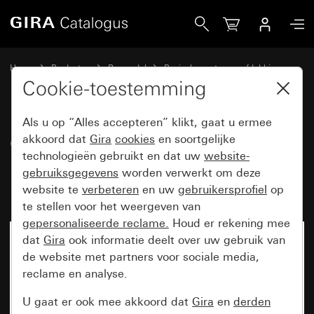
Gira Oud - Wip 2-voudig, compleet met afdichtset IP44 Sta
Home
Producten
Reservdel
Basiselementen en afdekkingen
Schakelen en drukken
Cookie-toestemming
Als u op “Alles accepteren” klikt, gaat u ermee
Oud - Wip 2-voudig, compleet
akkoord dat
Gira
cookies
en soortgelijke
technologieën gebruikt en dat uw
website-
met afdichtset IP44 Standard 55,
gebruiksgegevens
worden verwerkt om deze
E1, E2
website te
verbeteren
en uw
gebruikersprofiel
op
te stellen voor het weergeven van
gepersonaliseerde reclame.
Houd er rekening mee
dat
Gira
ook informatie deelt over uw gebruik van
de website met partners voor sociale media,
reclame en analyse.
U gaat er ook mee akkoord dat
Gira
en
derden