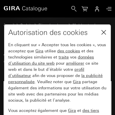
Gira Ancien - Manette double, au complet avec le jeu de jo
Accueil
Produits
Pièces de rechange
Modules et caches
Commuter et pousser
Autorisation des cookies
En cliquant sur « Accepter tous les cookies », vous
Ancien - Manette double, au
acceptez que
Gira
utilise
des cookies
et des
technologies similaires et
traite
vos
données
complet avec le jeu de joints
d’utilisation du site web
pour
améliorer
ce site
IP44 Standard 55, E1, E2
web et dans le but d’établir votre
profil
d’utilisateur
afin de vous proposer de
la publicité
personnalisée
. Veuillez noter que
Gira
partage
également des informations sur votre utilisation du
site web avec des partenaires pour les médias
sociaux, la publicité et l’analyse.
Vous acceptez également que
Gira
et
des tiers