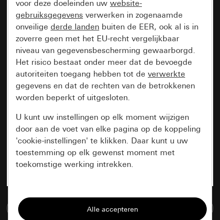
voor deze doeleinden uw
website-
gebruiksgegevens
verwerken in zogenaamde
onveilige
derde landen
buiten de EER, ook al is in
zoverre geen met het EU-recht vergelijkbaar
niveau van gegevensbescherming gewaarborgd.
Het risico bestaat onder meer dat de bevoegde
autoriteiten toegang hebben tot de
verwerkte
gegevens en dat de rechten van de betrokkenen
worden beperkt of uitgesloten.
U kunt uw instellingen op elk moment wijzigen
door aan de voet van elke pagina op de koppeling
'cookie-instellingen' te klikken. Daar kunt u uw
toestemming op elk gewenst moment met
toekomstige werking intrekken.
Essentieel
Naar de mediadatabase
Alle cookies die wij nodig hebben om de
pagina te kunnen weergeven.