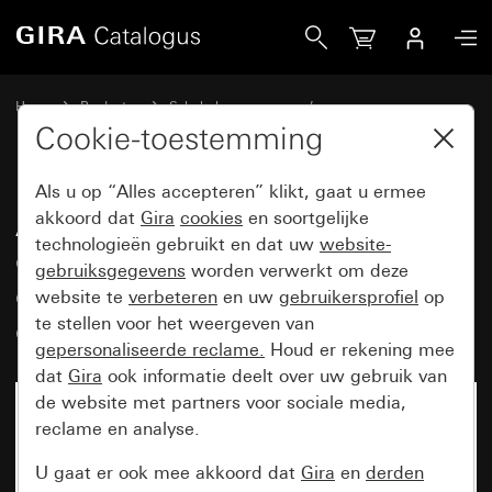
Gira Afdekramen Gira Event Opaque donkerbruin met overg
Home
Producten
Schakelaarprogramma’s
Gira Event (System 55)
Gira Event
Cookie-toestemming
Als u op “Alles accepteren” klikt, gaat u ermee
Afdekramen Gira Event Opaque
akkoord dat
Gira
cookies
en soortgelijke
technologieën gebruikt en dat uw
website-
donkerbruin met
gebruiksgegevens
worden verwerkt om deze
overgangsafdekplaat zuiver wit
website te
verbeteren
en uw
gebruikersprofiel
op
glanzend
te stellen voor het weergeven van
gepersonaliseerde reclame.
Houd er rekening mee
dat
Gira
ook informatie deelt over uw gebruik van
de website met partners voor sociale media,
reclame en analyse.
U gaat er ook mee akkoord dat
Gira
en
derden