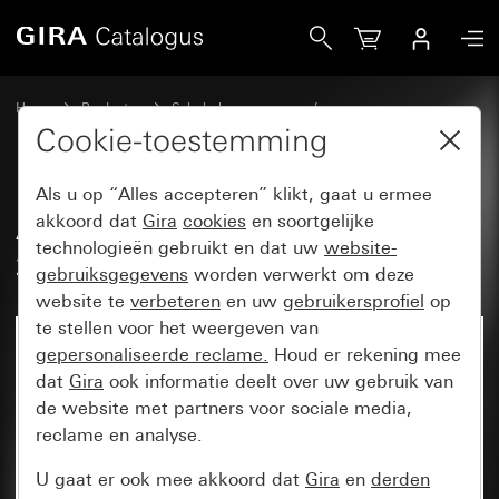
Gira Afdekraam Gira Esprit aluminium zuiver wit glanzend (
Home
Producten
Schakelaarprogramma’s
Gira Esprit (System 55)
Afdekraam Gira Esprit
Cookie-toestemming
Als u op “Alles accepteren” klikt, gaat u ermee
Afdekraam Gira Esprit aluminium
akkoord dat
Gira
cookies
en soortgelijke
technologieën gebruikt en dat uw
website-
zuiver wit glanzend (gelakt)
gebruiksgegevens
worden verwerkt om deze
website te
verbeteren
en uw
gebruikersprofiel
op
te stellen voor het weergeven van
gepersonaliseerde reclame.
Houd er rekening mee
dat
Gira
ook informatie deelt over uw gebruik van
de website met partners voor sociale media,
reclame en analyse.
U gaat er ook mee akkoord dat
Gira
en
derden