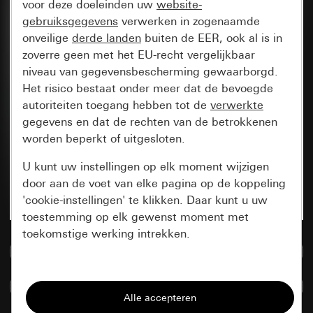
voor deze doeleinden uw
website-
gebruiksgegevens
verwerken in zogenaamde
onveilige
derde landen
buiten de EER, ook al is in
zoverre geen met het EU-recht vergelijkbaar
niveau van gegevensbescherming gewaarborgd.
Het risico bestaat onder meer dat de bevoegde
autoriteiten toegang hebben tot de
verwerkte
gegevens en dat de rechten van de betrokkenen
worden beperkt of uitgesloten.
U kunt uw instellingen op elk moment wijzigen
door aan de voet van elke pagina op de koppeling
'cookie-instellingen' te klikken. Daar kunt u uw
toestemming op elk gewenst moment met
toekomstige werking intrekken.
Naar de mediadatabase
Essentieel
Artikelen verglijken
Alle cookies die wij nodig hebben om de
pagina te kunnen weergeven.