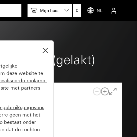
Mijn huis
0
NL
glanzend (gelakt)
tgelijke
m deze website te
onaliseerde reclame.
site met partners
e-gebruiksgegevens
verre geen met het
o bestaat onder
n dat de rechten