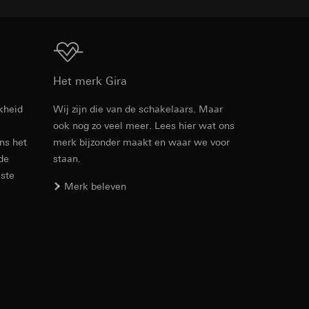
n taken
Download
Het merk Gira
kheid
Wij zijn die van de schakelaars. Maar
ook nog zo veel meer. Lees hier wat ons
PDF
, 600.29 KB
opie aan te vragen
ens het
merk bijzonder maakt en waar we voor
opie aan te vragen
 de
staan.
este
Merk beleven
deze informatie
Download
)
ebsitebezoeker op
errer-URL en
sitebezoeker op de
reffende website,