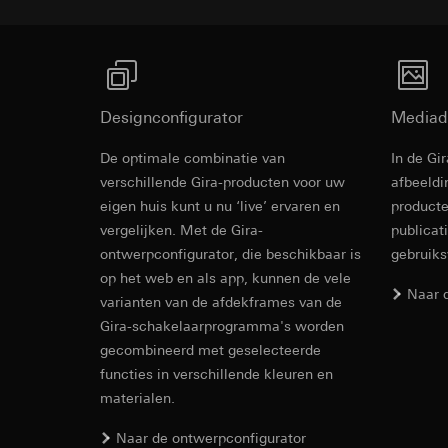
Rechtsgrondslag en
Ontvanger:
Interne
Ontvanger:
Gebruik van de d
Overdracht aan der
Interne afdeling
Latere verwerkin
Levensduur van de 
Google Ireland L
Ontvanger:
Voor informatie
Interne afdeling
Designconfigurator
Mediad
https://business.
Pinterest, Inc. (V
Overdracht aan der
De optimale combinatie van
In de Gi
Overdracht aan der
Derde land: VS
Cover frame
verschillende Gira-producten voor uw
afbeeldi
Derde land: VS
Passendheidsbesl
eigen huis kunt u nu ‘live’ ervaren en
producte
Passendheidsbesl
via contactgegev
vergelijken. Met de Gira-
via contactgegev
publicat
Cleaning and care
Levensduur van de 
ontwerpconfigurator, die beschikbaar is
gebruik
Levensduur van de 
op het web en als app, kunnen de vele
Vimeo
Naar 
varianten van de afdekframes van de
LinkedIn Ins
Gegevensverwerkin
Gira-schakelaarprogramma's worden
Gegevensverwerkin
Categorieën van p
gecombineerd met geselecteerde
voor het schakelen 
Website voor par
functies in verschillende kleuren en
Categorieën van p
de website, mui
materialen.
tijdstempel
Website voor zak
Rechtsgrondslag en
website, muisbew
Naar de ontwerpconfigurator
Gebruik van de d