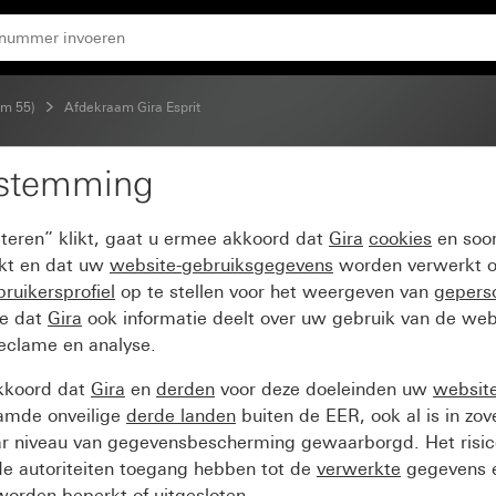
gelakt)
em 55)
Afdekraam Gira Esprit
estemming
t aluminium zuiver wit 
pteren” klikt, gaat u ermee akkoord dat
Gira
cookies
en soor
ikt en dat uw
website-gebruiksgegevens
worden verwerkt o
ruikersprofiel
op te stellen voor het weergeven van
gepers
ee dat
Gira
ook informatie deelt over uw gebruik van de web
reclame en analyse.
kkoord dat
Gira
en
derden
voor deze doeleinden uw
websit
amde onveilige
derde landen
buiten de EER, ook al is in zo
ar niveau van gegevensbescherming gewaarborgd. Het risic
e autoriteiten toegang hebben tot de
verwerkte
gegevens e
orden beperkt of uitgesloten.