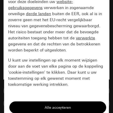
voor deze doeleinden uw
website-
gebruiksgegevens
verwerken in zogenaamde
onveilige
derde landen
buiten de EER, ook al is in
zoverre geen met het EU-recht vergelijkbaar
niveau van gegevensbescherming gewaarborgd.
Het risico bestaat onder meer dat de bevoegde
autoriteiten toegang hebben tot de
verwerkte
gegevens en dat de rechten van de betrokkenen
worden beperkt of uitgesloten.
U kunt uw instellingen op elk moment wijzigen
door aan de voet van elke pagina op de koppeling
'cookie-instellingen' te klikken. Daar kunt u uw
toestemming op elk gewenst moment met
toekomstige werking intrekken.
Naar de mediadatabase
Essentieel
Artikelen verglijken
Alle cookies die wij nodig hebben om de
pagina te kunnen weergeven.