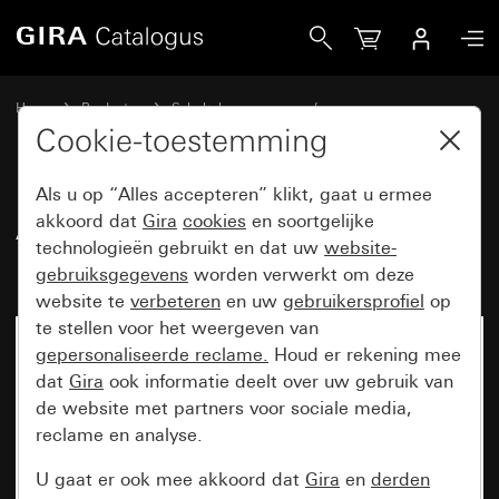
Gira Afdekraam Gira Esprit linoleum-multiplex lichtbruin
Home
Producten
Schakelaarprogramma’s
Gira Esprit (System 55)
Afdekraam Gira Esprit
Cookie-toestemming
Als u op “Alles accepteren” klikt, gaat u ermee
Afdekraam Gira Esprit linoleum-
akkoord dat
Gira
cookies
en soortgelijke
technologieën gebruikt en dat uw
website-
multiplex lichtbruin
gebruiksgegevens
worden verwerkt om deze
website te
verbeteren
en uw
gebruikersprofiel
op
te stellen voor het weergeven van
gepersonaliseerde reclame.
Houd er rekening mee
dat
Gira
ook informatie deelt over uw gebruik van
de website met partners voor sociale media,
reclame en analyse.
U gaat er ook mee akkoord dat
Gira
en
derden