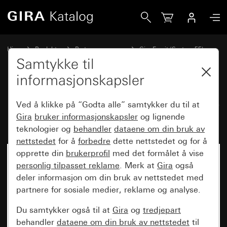
Gira Dekkramme Gira Esprit linoleum-multipleks lysebrun
Hjem
Produkter
Bryterprogrammer
Gira Esprit (System 55)
Dekkramme Gira Esprit
Samtykke til
informasjonskapsler
Dekkramme Gira Esprit linoleum-
Ved å klikke på “Godta alle” samtykker du til at
multipleks lysebrun
Gira
bruker informasjonskapsler
og lignende
teknologier og
behandler
dataene om din bruk av
nettstedet
for å
forbedre
dette nettstedet og for å
opprette din
brukerprofil
med det formålet å vise
personlig tilpasset reklame
. Merk at
Gira
også
deler informasjon om din bruk av nettstedet med
partnere for sosiale medier, reklame og analyse.
Du samtykker også til at
Gira
og
tredjepart
behandler
dataene om din bruk av nettstedet
til