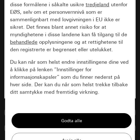
disse formålene i såkalte usikre
tredjeland
utenfor
EØS, selv om et personvernnivå som er
sammenlignbart med lovgivningen i EU ikke er
sikret. Det finnes blant annet risiko for at
myndighetene i disse landene kan få tilgang til de
behandlede
opplysningene og at rettighetene til
den registrerte er begrenset eller utelukket.
Du kan når som helst endre innstillingene dine ved
å klikke på lenken “Innstillinger for
informasjonskapsler” som du finner nederst på
hver side. Der kan du når som helst trekke tilbake
ditt samtykke med fremtidig virkning.
Vesentlige
Til mediadatabase
Alle informasjonskapslene vi trenger for å
kunne vise deg siden.
Sammenlign artikkel