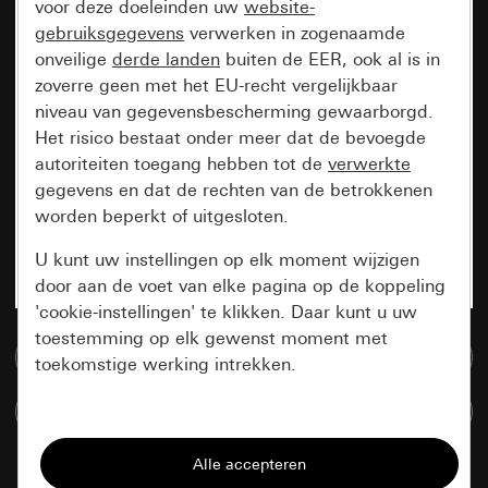
voor deze doeleinden uw
website-
gebruiksgegevens
verwerken in zogenaamde
onveilige
derde landen
buiten de EER, ook al is in
zoverre geen met het EU-recht vergelijkbaar
niveau van gegevensbescherming gewaarborgd.
Het risico bestaat onder meer dat de bevoegde
autoriteiten toegang hebben tot de
verwerkte
gegevens en dat de rechten van de betrokkenen
worden beperkt of uitgesloten.
U kunt uw instellingen op elk moment wijzigen
door aan de voet van elke pagina op de koppeling
'cookie-instellingen' te klikken. Daar kunt u uw
toestemming op elk gewenst moment met
Naar de mediadatabase
toekomstige werking intrekken.
Artikelen verglijken
Essentieel
Alle cookies die wij nodig hebben om de
pagina te kunnen weergeven.