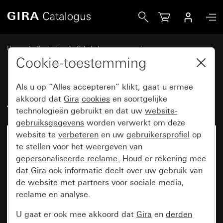
Gira Afdekraam Gira Esprit edelstaal
Home
Producten
Schakelaarprogramma’s
Gira Esprit (System 55)
Afdekraam Gira Esprit
Cookie-toestemming
Als u op “Alles accepteren” klikt, gaat u ermee
Afdekraam Gira Esprit edelstaal
akkoord dat
Gira
cookies
en soortgelijke
technologieën gebruikt en dat uw
website-
gebruiksgegevens
worden verwerkt om deze
website te
verbeteren
en uw
gebruikersprofiel
op
te stellen voor het weergeven van
gepersonaliseerde reclame.
Houd er rekening mee
dat
Gira
ook informatie deelt over uw gebruik van
de website met partners voor sociale media,
reclame en analyse.
U gaat er ook mee akkoord dat
Gira
en
derden