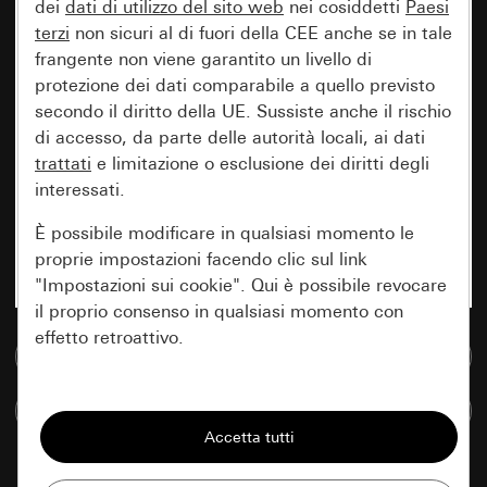
dei
dati di utilizzo del sito web
nei cosiddetti
Paesi
terzi
non sicuri al di fuori della CEE anche se in tale
frangente non viene garantito un livello di
protezione dei dati comparabile a quello previsto
secondo il diritto della UE. Sussiste anche il rischio
di accesso, da parte delle autorità locali, ai dati
trattati
e limitazione o esclusione dei diritti degli
interessati.
È possibile modificare in qualsiasi momento le
proprie impostazioni facendo clic sul link
"Impostazioni sui cookie". Qui è possibile revocare
il proprio consenso in qualsiasi momento con
effetto retroattivo.
Vai alla banca dati multimediale
Essenziali
Confronta articoli
Tutti i cookie necessari per poter mostrare la
pagina.