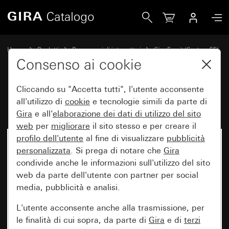
Gira Placca Gira Esprit acciaio inox
Home
Prodotti
Programmi di interruttori
Gira Esprit (System 55)
Placca Gira Esprit
Consenso ai cookie
Cliccando su "Accetta tutti", l'utente acconsente
Placca Gira Esprit acciaio inox
all'utilizzo di
cookie
e tecnologie simili da parte di
Gira
e all'
elaborazione dei
dati di utilizzo del sito
web
per
migliorare
il sito stesso e per creare il
profilo dell'utente
al fine di visualizzare
pubblicità
personalizzata
. Si prega di notare che
Gira
condivide anche le informazioni sull'utilizzo del sito
web da parte dell'utente con partner per social
media, pubblicità e analisi.
L'utente acconsente anche alla trasmissione, per
le finalità di cui sopra, da parte di
Gira
e di
terzi