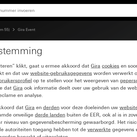
aat zuiver wit glanzend
em 55)
Gira Event
estemming
nt antraciet met overga
pteren” klikt, gaat u ermee akkoord dat
Gira
cookies
en soor
ikt en dat uw
website-gebruiksgegevens
worden verwerkt o
ruikersprofiel
op te stellen voor het weergeven van
gepers
ee dat
Gira
ook informatie deelt over uw gebruik van de web
reclame en analyse.
kkoord dat
Gira
en
derden
voor deze doeleinden uw
websit
amde onveilige
derde landen
buiten de EER, ook al is in zo
ar niveau van gegevensbescherming gewaarborgd. Het risic
e autoriteiten toegang hebben tot de
verwerkte
gegevens e
orden beperkt of uitgesloten.